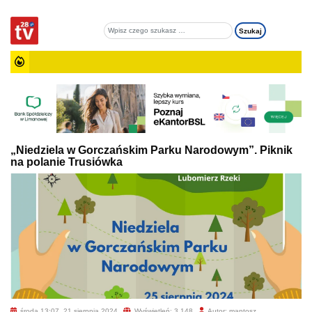
„Niedziela w Gorczańskim Parku Narodowym”. Piknik
na polanie Trusiówka
środa 13:07, 21 sierpnia 2024
Wyświetleń: 3 148
Autor: mantosz