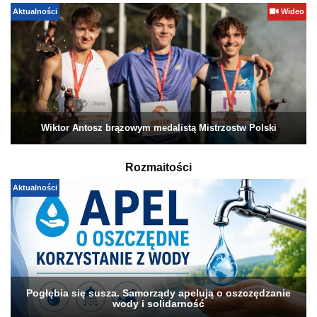
Aktualności
Wideo
Wiktor Antosz brązowym medalistą Mistrzostw Polski
Rozmaitości
Aktualności
Pogłębia się susza. Samorządy apelują o oszczędzanie
wody i solidarność