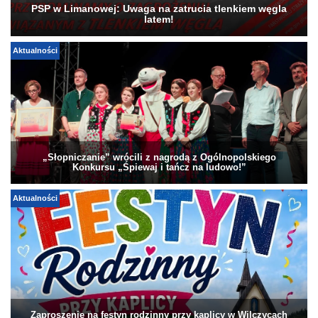
PSP w Limanowej: Uwaga na zatrucia tlenkiem węgla
latem!
Aktualności
„Słopniczanie” wrócili z nagrodą z Ogólnopolskiego
Konkursu „Śpiewaj i tańcz na ludowo!”
Aktualności
Zaproszenie na festyn rodzinny przy kaplicy w Wilczycach