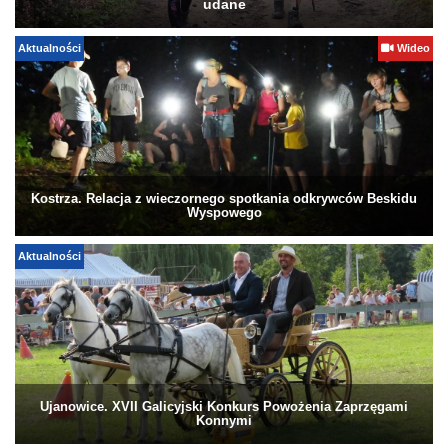
udane
Aktualności
Wideo
Kostrza. Relacja z wieczornego spotkania odkrywców Beskidu
Wyspowego
Aktualności
Ujanowice. XVII Galicyjski Konkurs Powożenia Zaprzęgami
Konnymi