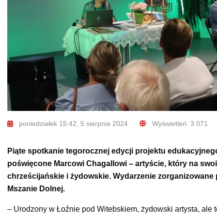
poniedziałek 15:42, 5 sierpnia 2024
Wyświetleń: 3 071
Piąte spotkanie tegorocznej edycji projektu edukacyjne
poświęcone Marcowi Chagallowi – artyście, który na swoic
chrześcijańskie i żydowskie. Wydarzenie zorganizowane p
Mszanie Dolnej.
– Urodzony w Łoźnie pod Witebskiem, żydowski artysta, ale te