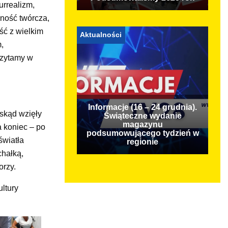
urrealizm,
lność twórcza,
ść z wielkim
Aktualności
,
czytamy w
Informacje (16 – 24 grudnia).
 skąd wzięły
Świąteczne wydanie
magazynu
a koniec – po
podsumowującego tydzień w
światła
regionie
chałką,
orzy.
ltury