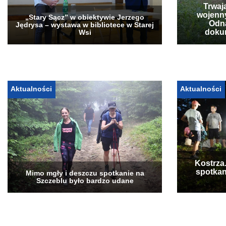
Trwaj
wojenn
„Stary Sącz” w obiektywie Jerzego
Odna
Jędrysa – wystawa w bibliotece w Starej
doku
Wsi
Aktualności
Aktualności
Kostrza
spotkan
Mimo mgły i deszczu spotkanie na
Szczeblu było bardzo udane