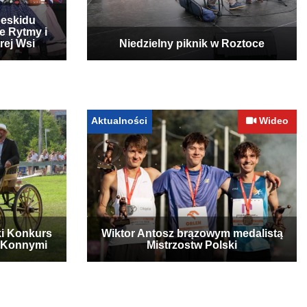
Beskidu
e Rytmy i
rej Wsi
Niedzielny piknik w Roztoce
Aktualności
Wideo
ki Konkurs
Wiktor Antosz brązowym medalistą
 Konnymi
Mistrzostw Polski