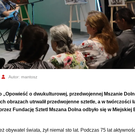
Autor: mantosz
go „Opowieść o dwukulturowej, przedwojennej Mszanie Doln
h obrazach utrwalił przedwojenne sztetle, a w twórczości ł
rzez Fundację Sztetl Mszana Dolna odbyło się w Miejskiej 
ż obywatel świata, żył niemal sto lat. Podczas 75 lat aktywnośc