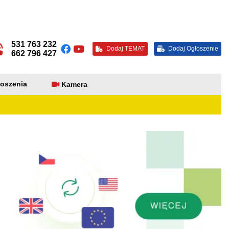
531 763 232
Dodaj TEMAT
Dodaj Ogłoszenie
662 796 427
oszenia
Kamera