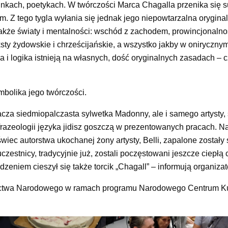
tunkach, poetykach. W twórczości Marca Chagalla przenika się s
m. Z tego tygla wyłania się jednak jego niepowtarzalna orygina
także światy i mentalności: wschód z zachodem, prowincjonalno
ksty żydowskie i chrześcijańskie, a wszystko jakby w onirycznym
a i logika istnieją na własnych, dość oryginalnych zasadach – 
mbolika jego twórczości.
acza siedmiopalczasta sylwetka Madonny, ale i samego artysty,
z frazeologii języka jidisz goszczą w prezentowanych pracach. N
ec autorstwa ukochanej żony artysty, Belli, zapalone zostały 
estnicy, tradycyjnie już, zostali poczęstowani jeszcze ciepłą 
eniem cieszył się także torcik „Chagall” – informują organizat
dzictwa Narodowego w ramach programu Narodowego Centrum Ku