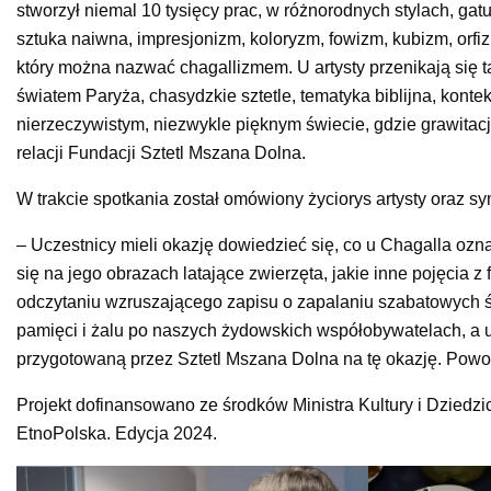
stworzył niemal 10 tysięcy prac, w różnorodnych stylach, ga
sztuka naiwna, impresjonizm, koloryzm, fowizm, kubizm, orfiz
który można nazwać chagallizmem. U artysty przenikają się 
światem Paryża, chasydzkie sztetle, tematyka biblijna, konte
nierzeczywistym, niezwykle pięknym świecie, gdzie grawitacj
relacji Fundacji Sztetl Mszana Dolna.
W trakcie spotkania został omówiony życiorys artysty oraz sy
– Uczestnicy mieli okazję dowiedzieć się, co u Chagalla ozn
się na jego obrazach latające zwierzęta, jakie inne pojęcia 
odczytaniu wzruszającego zapisu o zapalaniu szabatowych świ
pamięci i żalu po naszych żydowskich współobywatelach, a ucz
przygotowaną przez Sztetl Mszana Dolna na tę okazję. Powodz
Projekt dofinansowano ze środków Ministra Kultury i Dzie
EtnoPolska. Edycja 2024.