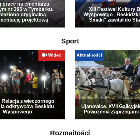
ą prace na cmentarzu
ym nr 365 w Tymbarku.
XIII Festiwal Kultury 
leziono oryginalną
Wyspowego „Beskidzki
mentację projektową
Smaki” zawitał do Sta
Sport
Wideo
Aktualności
. Relacja z wieczornego
ia odkrywców Beskidu
Ujanowice. XVII Galicyjs
Wyspowego
Powożenia Zaprzęgami
Rozmaitości