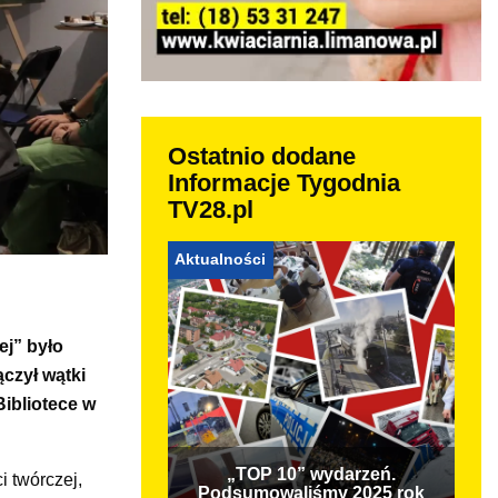
Ostatnio dodane
Informacje Tygodnia
TV28.pl
Aktualności
ej” było
ączył wątki
Bibliotece w
„TOP 10” wydarzeń.
i twórczej,
Podsumowaliśmy 2025 rok