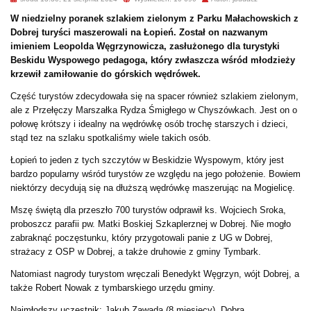
W niedzielny poranek szlakiem zielonym z Parku Małachowskich z
Dobrej turyści maszerowali na Łopień. Został on nazwanym
imieniem Leopolda Węgrzynowicza, zasłużonego dla turystyki
Beskidu Wyspowego pedagoga, który zwłaszcza wśród młodzieży
krzewił zamiłowanie do górskich wędrówek.
Część turystów zdecydowała się na spacer również szlakiem zielonym,
ale z Przełęczy Marszałka Rydza Śmigłego w Chyszówkach. Jest on o
połowę krótszy i idealny na wędrówkę osób trochę starszych i dzieci,
stąd tez na szlaku spotkaliśmy wiele takich osób.
Łopień to jeden z tych szczytów w Beskidzie Wyspowym, który jest
bardzo popularny wśród turystów ze względu na jego położenie. Bowiem
niektórzy decydują się na dłuższą wędrówkę maszerując na Mogielicę.
Mszę świętą dla przeszło 700 turystów odprawił ks. Wojciech Sroka,
proboszcz parafii pw. Matki Boskiej Szkaplerznej w Dobrej. Nie mogło
zabraknąć poczęstunku, który przygotowali panie z UG w Dobrej,
strażacy z OSP w Dobrej, a także druhowie z gminy Tymbark.
Natomiast nagrody turystom wręczali Benedykt Węgrzyn, wójt Dobrej, a
także Robert Nowak z tymbarskiego urzędu gminy.
Najmłodszy uczestnik: Jakub Zawada (8 miesięcy), Dobra