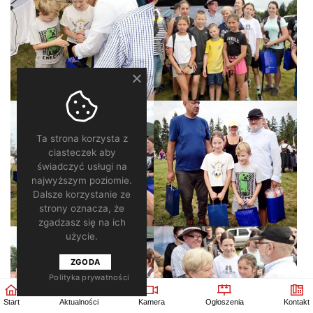
Ta strona korzysta z
ciasteczek aby
świadczyć usługi na
najwyższym poziomie.
Dalsze korzystanie ze
strony oznacza, że
zgadzasz się na ich
użycie.
ZGODA
Polityka prywatności
Start
Aktualności
Kamera
Ogłoszenia
Kontakt