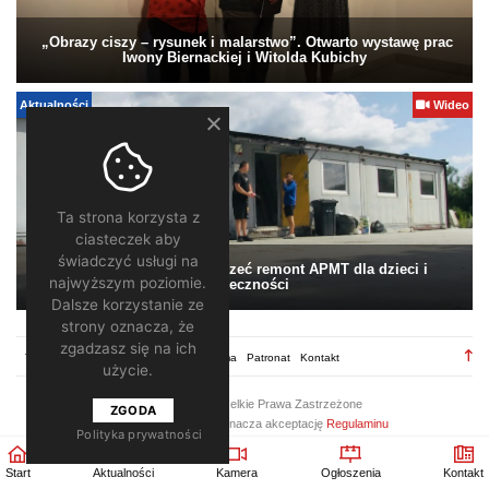
„Obrazy ciszy – rysunek i malarstwo”. Otwarto wystawę prac
Iwony Biernackiej i Witolda Kubichy
Aktualności
Wideo
Ta strona korzysta z
ciasteczek aby
świadczyć usługi na
Pomagamy. Warto wesprzeć remont APMT dla dzieci i
najwyższym poziomie.
społeczności
Dalsze korzystanie ze
strony oznacza, że
zgadzasz się na ich
TV28.pl
Regulamin
Redakcja
Reklama
Patronat
Kontakt
użycie.
2026 ©
TV28
/ Wszelkie Prawa Zastrzeżone
ZGODA
Korzystanie z portalu oznacza akceptację
Regulaminu
Polityka prywatności
Start
Aktualności
Kamera
Ogłoszenia
Kontakt