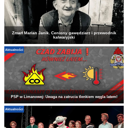
Zmarł Marian Janik. Ceniony gawędziarz i przewodnik
kalwaryjski
Aktualności
PSP w Limanowej: Uwaga na zatrucia tlenkiem węgla latem!
Aktualności