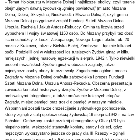
– Temat Holokaustu w Mszanie Dolnej i najbliższej okolicy, czyli terenie
obejmującym dawną żydowską „gminę powiatową” (miasto Mszana
Dolna, Dobra, Skrzydlna, Niedźwiedź i Mszana Dolną 2, czyli gmina
Mszana Dolna) przygotował zespół Fundacji Sztetl Mszana Dolna:
Urszula, Rachela i Jakub Antosz-Rekuccy. Gmina ta liczyła przed
wybuchem II wojny światowej 1150 osób. Do Mszany przybyli też dość
liczni uchodźcy z Łodzi, Zakopanego, Nowego Targu i okolic, ok. 20
rodzin z Krakowa, także z Bielska Białej, Zembrzyc – łącznie kilkaset
osób. Podzielili oni w większości los tutejszych Żydów, ginąc w kilku
mniejszych i jednej masowej egzekucji w sierpniu 1942 r. Tylko niewielki
procent mszańskich Żydów zginął w obozach zagłady, także
pojedyncze osoby obozy te przetrwały. Zagadnienia ogólne i proces
Zagłady w Mszanie Dolnej omówiła założycielka i prezes Fundacji
Sztetl Mszana Dolna, Urszula Antosz-Rekucka. Obszerna prezentacja
zawierała kontekst historyczny dziejów Żydów w Mszanie Dolnej, z
archiwalnymi fotografiami, a także omówienie kolejnych etapów
Zagłady, miejsc pamięci oraz troski o pamięć w naszym mieście.
Wspomniani zostali także chrześcijanie żydowskiego pochodzenia,
którzy zginęli z całą społecznością żydowską 19 sierpnia1942 r. na tzw.
Pańskim. Omówiony został przekrój demograficzny Ofiar (1/3 była
niepełnoletnia, większość stanowiły kobiety, starcy i dzieci, gdyż
mężczyzn wykorzystano jeszcze do pracy dla III Rzeszy – zginęli
później w innych miejscach). Krótko zaprezentowano także sylwetki