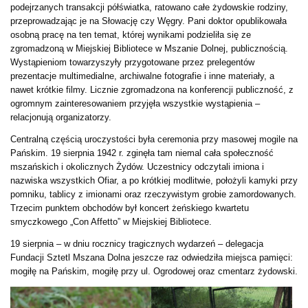
podejrzanych transakcji półświatka, ratowano całe żydowskie rodziny,
przeprowadzając je na Słowację czy Węgry. Pani doktor opublikowała
osobną pracę na ten temat, której wynikami podzieliła się ze
zgromadzoną w Miejskiej Bibliotece w Mszanie Dolnej, publicznością.
Wystąpieniom towarzyszyły przygotowane przez prelegentów
prezentacje multimedialne, archiwalne fotografie i inne materiały, a
nawet krótkie filmy. Licznie zgromadzona na konferencji publiczność, z
ogromnym zainteresowaniem przyjęła wszystkie wystąpienia –
relacjonują organizatorzy.
Centralną częścią uroczystości była ceremonia przy masowej mogile na
Pańskim. 19 sierpnia 1942 r. zginęła tam niemal cała społeczność
mszańskich i okolicznych Żydów. Uczestnicy odczytali imiona i
nazwiska wszystkich Ofiar, a po krótkiej modlitwie, położyli kamyki przy
pomniku, tablicy z imionami oraz rzeczywistym grobie zamordowanych.
Trzecim punktem obchodów był koncert żeńskiego kwartetu
smyczkowego „Con Affetto” w Miejskiej Bibliotece.
19 sierpnia – w dniu rocznicy tragicznych wydarzeń – delegacja
Fundacji Sztetl Mszana Dolna jeszcze raz odwiedziła miejsca pamięci:
mogiłę na Pańskim, mogiłę przy ul. Ogrodowej oraz cmentarz żydowski.