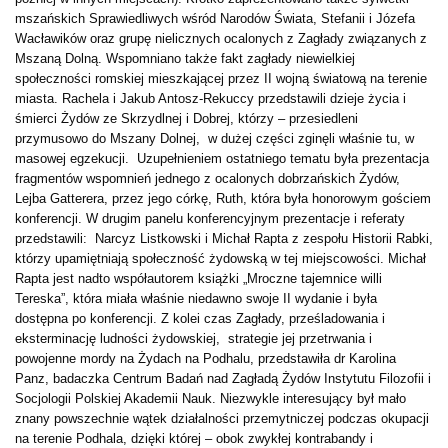
mszańskich Sprawiedliwych wśród Narodów Świata, Stefanii i Józefa
Wacławików oraz grupę nielicznych ocalonych z Zagłady związanych z
Mszaną Dolną. Wspomniano także fakt zagłady niewielkiej
społeczności romskiej mieszkającej przez II wojną światową na terenie
miasta. Rachela i Jakub Antosz-Rekuccy przedstawili dzieje życia i
śmierci Żydów ze Skrzydlnej i Dobrej, którzy – przesiedleni
przymusowo do Mszany Dolnej, w dużej części zginęli właśnie tu, w
masowej egzekucji. Uzupełnieniem ostatniego tematu była prezentacja
fragmentów wspomnień jednego z ocalonych dobrzańskich Żydów,
Lejba Gatterera, przez jego córkę, Ruth, która była honorowym gościem
konferencji. W drugim panelu konferencyjnym prezentacje i referaty
przedstawili: Narcyz Listkowski i Michał Rapta z zespołu Historii Rabki,
którzy upamiętniają społeczność żydowską w tej miejscowości. Michał
Rapta jest nadto współautorem książki „Mroczne tajemnice willi
Tereska”, która miała właśnie niedawno swoje II wydanie i była
dostępna po konferencji. Z kolei czas Zagłady, prześladowania i
eksterminację ludności żydowskiej, strategie jej przetrwania i
powojenne mordy na Żydach na Podhalu, przedstawiła dr Karolina
Panz, badaczka Centrum Badań nad Zagładą Żydów Instytutu Filozofii i
Socjologii Polskiej Akademii Nauk. Niezwykle interesujący był mało
znany powszechnie wątek działalności przemytniczej podczas okupacji
na terenie Podhala, dzięki której – obok zwykłej kontrabandy i