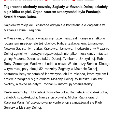
Tegoroczne obchody rocznicy Zagłady w Mszanie Dolnej składały
się z kilku części. Organizatorem uroczystości była Fundacja
Sztetl Mszana Dolna.
Najpierw w Miejskiej Bibliotece odbyła się konferencja o Zagładzie w
Mszanie Dolnej i regionie.
– Mieszkańcy Mszany wiązali się, przemieszczali i ginęli nie tylko w
rodzinnym mieście, ale też okolicy: Rabce, Zakopanem, Limanowej,
Nowym Sączu, Tymbarku, Krakowie, Tarnowie. I odwrotnie: w Mszanie
Dolnej zginęli w masowych egzekucjach nie tylko mieszkańcy miasta i
gminy Mszana Dolna, ale także Dobrej, Tymbarku, Skrzydlnej, Rabki,
Raby, Zembrzyc, Wadowic, Łodzi, a nawet Wiednia czy Berlina. Dlatego
w tym roku, przy okazji 82. rocznicy Zagłady w Mszanie Dolnej,
postanowiliśmy wspomnieć ich wszystkich i te miejsca, które życiem i
śmiercią związały się z Żydami Mszany Dolnej. W bliższej i dalszej
okolicy, a także na całym Podhalu – informują organizatorzy.
Prelegentami byli: Urszula Antosz-Rekucka, Rachela Antosz-Rekucka,
Jakub Antosz-Rekucki, Narcyz Listkowski, Michał Rapta oraz dr
Karolina Panz. W przygotowanie konferencji zaangażował się Klub
Senior+ z Mszany Dolnej.