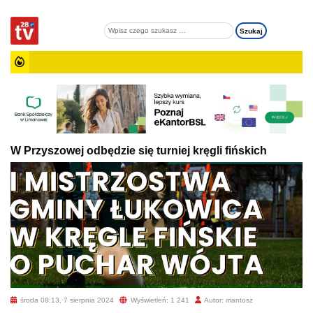
W Przyszowej odbędzie się turniej kręgli fińskich
środa 08:13, 7 sierpnia 2024
Wyświetleń: 1 241
Autor: mantosz