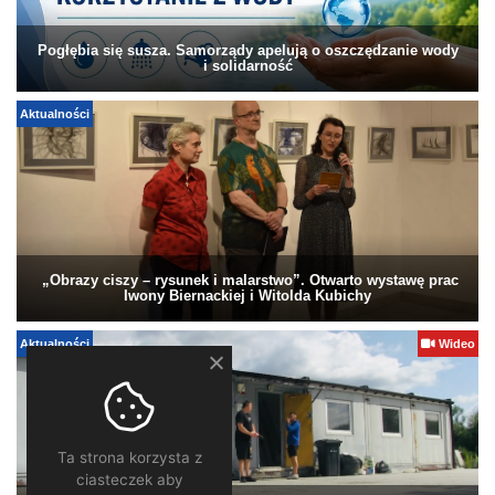
Pogłębia się susza. Samorządy apelują o oszczędzanie wody
i solidarność
Aktualności
„Obrazy ciszy – rysunek i malarstwo”. Otwarto wystawę prac
Iwony Biernackiej i Witolda Kubichy
Aktualności
Wideo
Ta strona korzysta z
ciasteczek aby