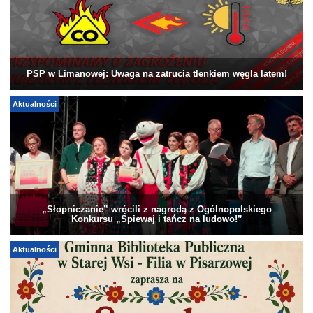
PSP w Limanowej: Uwaga na zatrucia tlenkiem węgla latem!
Aktualności
„Słopniczanie” wrócili z nagrodą z Ogólnopolskiego
Konkursu „Śpiewaj i tańcz na ludowo!”
Aktualności