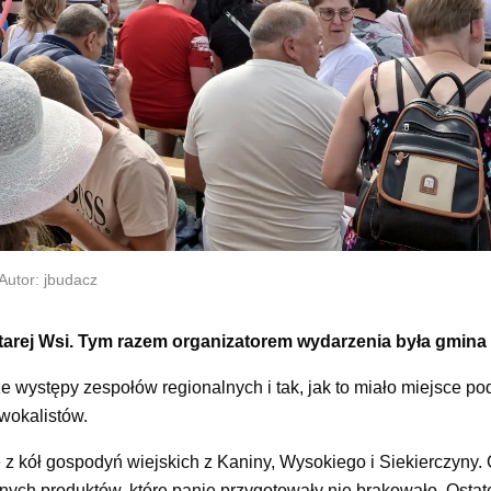
Autor: jbudacz
 Starej Wsi. Tym razem organizatorem wydarzenia była gmin
e występy zespołów regionalnych i tak, jak to miało miejsce po
wokalistów.
 z kół gospodyń wiejskich z Kaniny, Wysokiego i Siekierczyny.
ch produktów, które panie przygotowały nie brakowało. Ostate