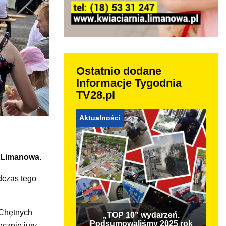
Ostatnio dodane
Informacje Tygodnia
TV28.pl
Aktualności
a Limanowa.
dczas tego
 Chętnych
„TOP 10” wydarzeń.
Podsumowaliśmy 2025 rok
cznie jury