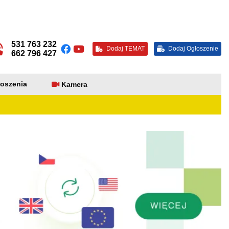
531 763 232
Dodaj TEMAT
Dodaj Ogłoszenie
662 796 427
oszenia
Kamera