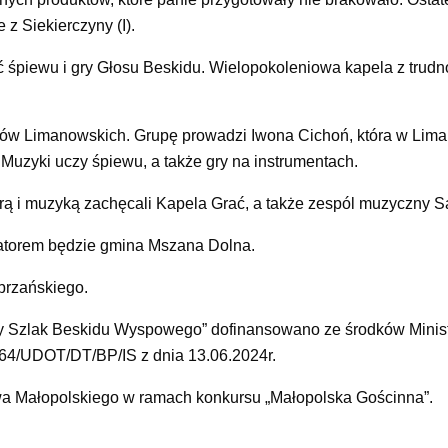
z Siekierczyny (I).
 śpiewu i gry Głosu Beskidu. Wielopokoleniowa kapela z trudn
ów Limanowskich. Grupę prowadzi Iwona Cichoń, która w Lima
Muzyki uczy śpiewu, a także gry na instrumentach.
 grą i muzyką zachęcali Kapela Grać, a także zespól muzyczny 
izatorem będzie gmina Mszana Dolna.
brzańskiego.
y Szlak Beskidu Wyspowego” dofinansowano ze środków Minis
764/UDOT/DT/BP/IS z dnia 13.06.2024r.
a Małopolskiego w ramach konkursu „Małopolska Gościnna”.