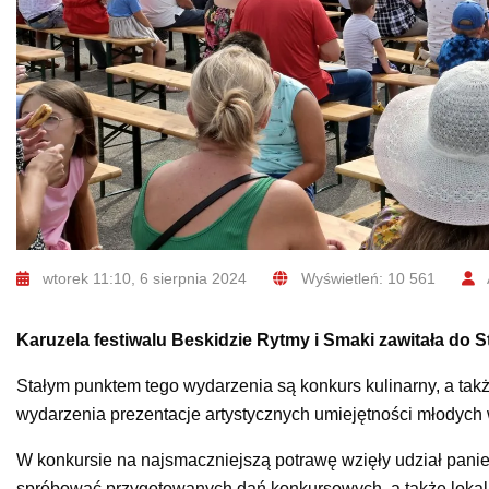
wtorek 11:10, 6 sierpnia 2024
Wyświetleń: 10 561
Karuzela festiwalu Beskidzie Rytmy i Smaki zawitała do
Stałym punktem tego wydarzenia są konkurs kulinarny, a takż
wydarzenia prezentacje artystycznych umiejętności młodych 
W konkursie na najsmaczniejszą potrawę wzięły udział panie
spróbować przygotowanych dań konkursowych, a także lokalny