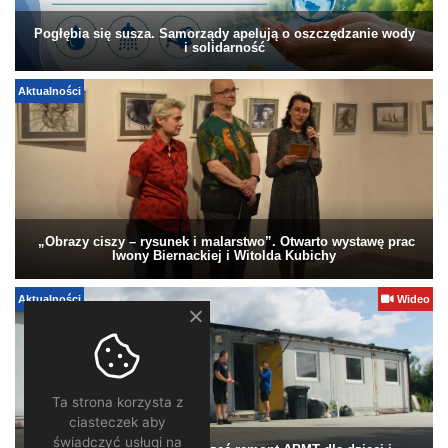
Pogłębia się susza. Samorządy apelują o oszczędzanie wody
i solidarność
Aktualności
„Obrazy ciszy – rysunek i malarstwo”. Otwarto wystawę prac
Iwony Biernackiej i Witolda Kubichy
Aktualności
Wideo
Ta strona korzysta z
ciasteczek aby
świadczyć usługi na