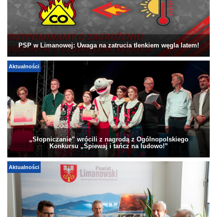
PSP w Limanowej: Uwaga na zatrucia tlenkiem węgla latem!
Aktualności
„Słopniczanie” wrócili z nagrodą z Ogólnopolskiego
Konkursu „Śpiewaj i tańcz na ludowo!”
Aktualności