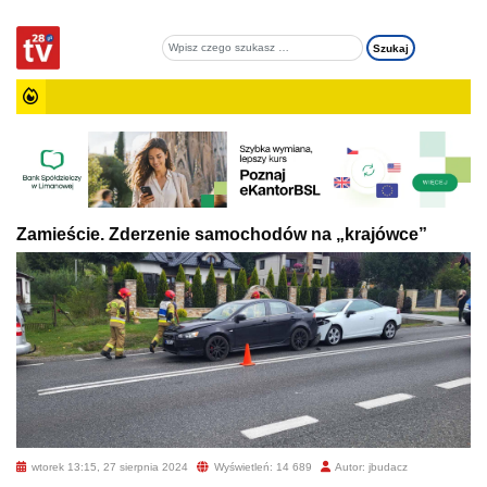
Zamieście. Zderzenie samochodów na „krajówce”
wtorek 13:15, 27 sierpnia 2024
Wyświetleń: 14 689
Autor: jbudacz