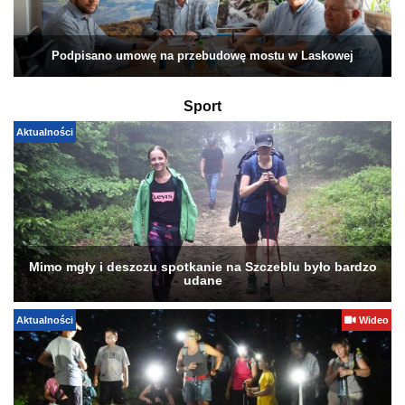
Podpisano umowę na przebudowę mostu w Laskowej
Sport
Aktualności
Mimo mgły i deszczu spotkanie na Szczeblu było bardzo
udane
Aktualności
Wideo