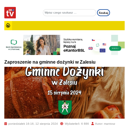
Zaproszenie na gminne dożynki w Zalesiu
poniedziałek 16:16, 12 sierpnia 2024
Wyświetleń: 6 886
Autor: mantosz