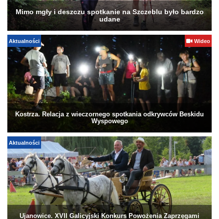
Mimo mgły i deszczu spotkanie na Szczeblu było bardzo
udane
Aktualności
Wideo
Kostrza. Relacja z wieczornego spotkania odkrywców Beskidu
Wyspowego
Aktualności
Ujanowice. XVII Galicyjski Konkurs Powożenia Zaprzęgami