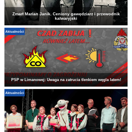
Zmarł Marian Janik. Ceniony gawędziarz i przewodnik
kalwaryjski
Aktualności
PSP w Limanowej: Uwaga na zatrucia tlenkiem węgla latem!
Aktualności