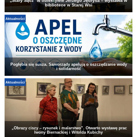
„Stary Sącz” w obiektywie Jerzego Jędrysa – wystawa w
bibliotece w Starej Wsi
Aktualności
Pogłębia się susza. Samorządy apelują o oszczędzanie wody
i solidarność
Aktualności
„Obrazy ciszy – rysunek i malarstwo”. Otwarto wystawę prac
Iwony Biernackiej i Witolda Kubichy