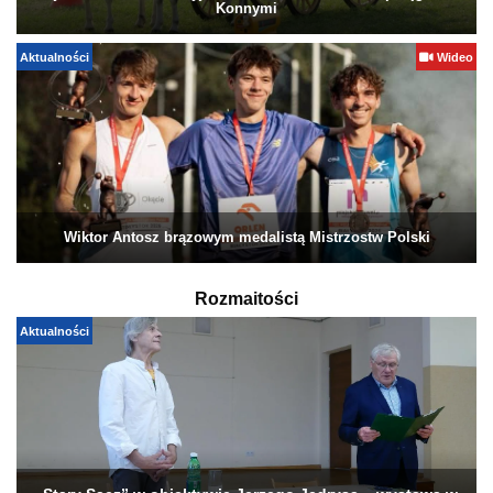
Konnymi
Aktualności
Wideo
Wiktor Antosz brązowym medalistą Mistrzostw Polski
Rozmaitości
Aktualności