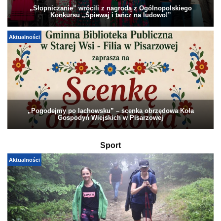
„Słopniczanie” wrócili z nagrodą z Ogólnopolskiego
Konkursu „Śpiewaj i tańcz na ludowo!”
Aktualności
„Pogodejmy po lachowsku” – scenka obrzędowa Koła
Gospodyń Wiejskich w Pisarzowej
Sport
Aktualności