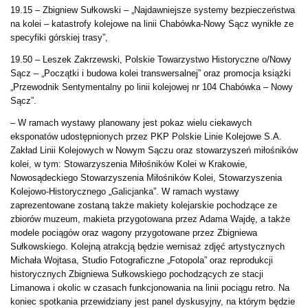
19.15 – Zbigniew Sułkowski – „Najdawniejsze systemy bezpieczeństwa
na kolei – katastrofy kolejowe na linii Chabówka-Nowy Sącz wynikłe ze
specyfiki górskiej trasy”,
19.50 – Leszek Zakrzewski, Polskie Towarzystwo Historyczne o/Nowy
Sącz – „Początki i budowa kolei transwersalnej” oraz promocja książki
„Przewodnik Sentymentalny po linii kolejowej nr 104 Chabówka – Nowy
Sącz”.
– W ramach wystawy planowany jest pokaz wielu ciekawych
eksponatów udostępnionych przez PKP Polskie Linie Kolejowe S.A.
Zakład Linii Kolejowych w Nowym Sączu oraz stowarzyszeń miłośników
kolei, w tym: Stowarzyszenia Miłośników Kolei w Krakowie,
Nowosądeckiego Stowarzyszenia Miłośników Kolei, Stowarzyszenia
Kolejowo-Historycznego „Galicjanka”. W ramach wystawy
zaprezentowane zostaną także makiety kolejarskie pochodzące ze
zbiorów muzeum, makieta przygotowana przez Adama Wajdę, a także
modele pociągów oraz wagony przygotowane przez Zbigniewa
Sułkowskiego. Kolejną atrakcją będzie wernisaż zdjęć artystycznych
Michała Wojtasa, Studio Fotograficzne „Fotopola” oraz reprodukcji
historycznych Zbigniewa Sułkowskiego pochodzących ze stacji
Limanowa i okolic w czasach funkcjonowania na linii pociągu retro. Na
koniec spotkania przewidziany jest panel dyskusyjny, na którym będzie