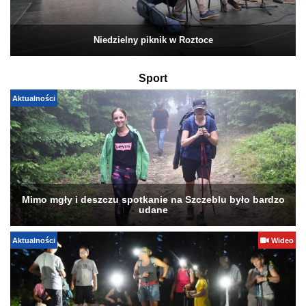
Niedzielny piknik w Roztoce
Sport
Aktualności
Mimo mgły i deszczu spotkanie na Szczeblu było bardzo
udane
Aktualności
Wideo