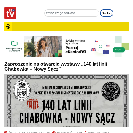
Zaproszenie na otwarcie wystawy „140 lat linii
Chabówka – Nowy Sącz”
środa 11:25, 14 sierpnia 2024
Wyświetleń: 2 449
Autor: mantosz