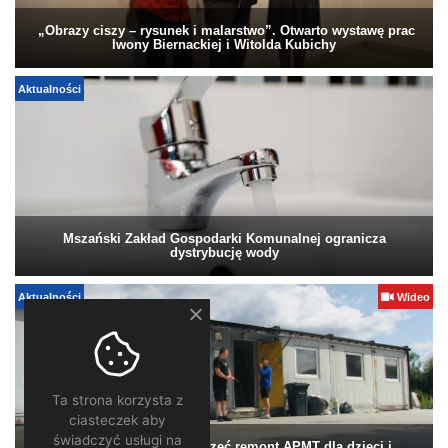
„Obrazy ciszy – rysunek i malarstwo”. Otwarto wystawę prac
Iwony Biernackiej i Witolda Kubichy
Aktualności
Mszański Zakład Gospodarki Komunalnej ogranicza
dystrybucję wody
Aktualności
Wideo
Ta strona korzysta z
ciasteczek aby
świadczyć usługi na