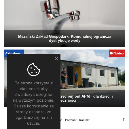
Mszański Zakład Gospodarki Komunalnej ogranicza
dystrybucję wody
Aktualności
Wideo
Ta strona korzysta z
ciasteczek aby
świadczyć usługi na
Pomagamy. Warto wesprzeć remont APMT dla dzieci i
najwyższym poziomie.
społeczności
Dalsze korzystanie ze
strony oznacza, że
zgadzasz się na ich
TV28.pl
Regulamin
Redakcja
Reklama
Patronat
Kontakt
użycie.