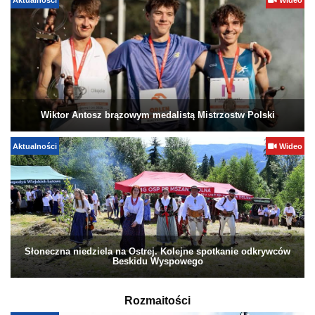
Aktualności
Wideo
Wiktor Antosz brązowym medalistą Mistrzostw Polski
Aktualności
Wideo
Słoneczna niedziela na Ostrej. Kolejne spotkanie odkrywców
Beskidu Wyspowego
Rozmaitości