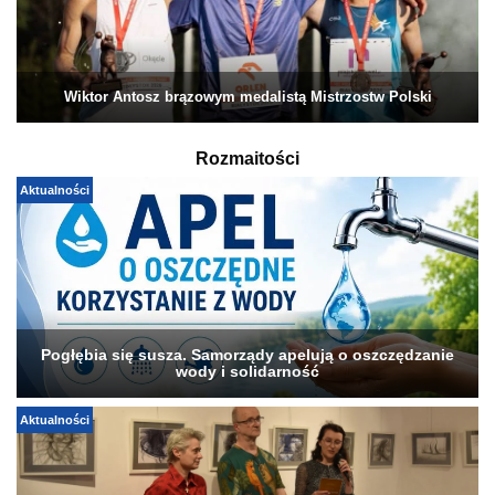
Wiktor Antosz brązowym medalistą Mistrzostw Polski
Rozmaitości
Aktualności
Pogłębia się susza. Samorządy apelują o oszczędzanie
wody i solidarność
Aktualności