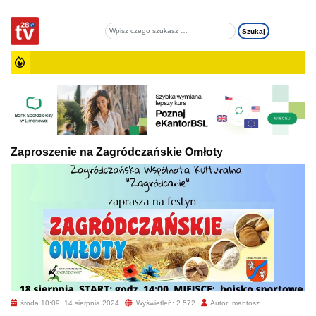
Zaproszenie na Zagródczańskie Omłoty
środa 10:09, 14 sierpnia 2024
Wyświetleń: 2 572
Autor: mantosz