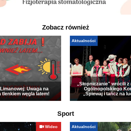
Zobacz również
Aktualności
„Słopniczanie” wrócili z
Limanowej: Uwaga na
Ogólnopolskiego Ko
a tlenkiem węgla latem!
„Śpiewaj i tańcz na l
Sport
Wideo
Aktualności