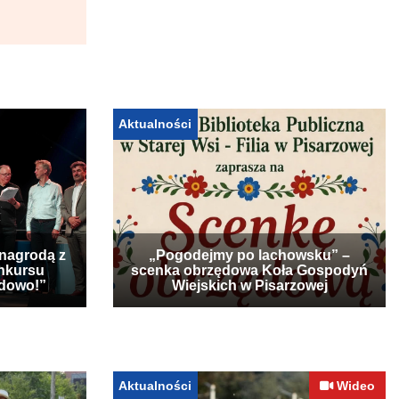
Aktualności
 nagrodą z
„Pogodejmy po lachowsku” –
nkursu
scenka obrzędowa Koła Gospodyń
udowo!”
Wiejskich w Pisarzowej
Aktualności
Wideo