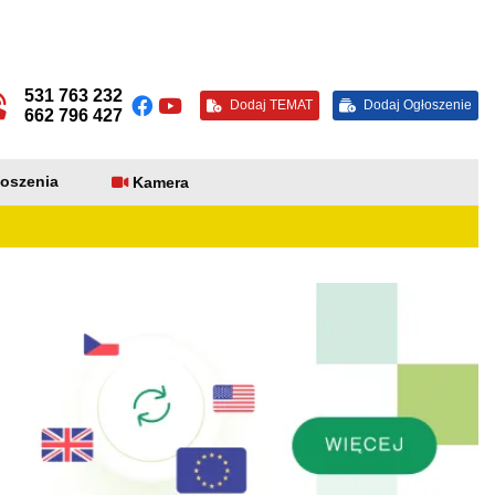
531 763 232
Dodaj TEMAT
Dodaj Ogłoszenie
662 796 427
oszenia
Kamera