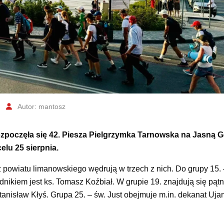
Autor: mantosz
zpoczęła się 42. Piesza Pielgrzymka Tarnowska na Jasną Gó
elu 25 sierpnia.
z powiatu limanowskiego wędrują w trzech z nich. Do grupy 15. 
kiem jest ks. Tomasz Koźbiał. W grupie 19. znajdują się pątni
tanisław Kłyś. Grupa 25. – św. Just obejmuje m.in. dekanat Uja