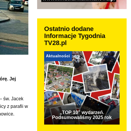
Ostatnio dodane
Informacje Tygodnia
TV28.pl
Aktualności
rę. Jej
– św. Jacek
cy z parafii w
„TOP 10” wydarzeń.
nowice.
Podsumowaliśmy 2025 rok