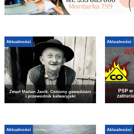
Aktualności
Aktualności
PSP w 
Zmarł Marian Janik. Ceniony gawędziarz
zatruci
i przewodnik kalwaryjski
Aktualności
Aktualności