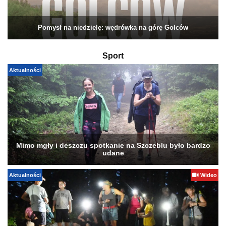
Pomysł na niedzielę: wędrówka na górę Golców
Sport
Aktualności
Mimo mgły i deszczu spotkanie na Szczeblu było bardzo
udane
Aktualności
Wideo