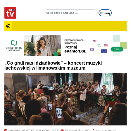
„Co grali nasi dziadkowie” – koncert muzyki
lachowskiej w limanowskim muzeum
poniedziałek 07:36, 9 września 2024
Wyświetleń: 4 103
Autor: mantosz