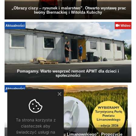
„Obrazy ciszy – rysunek i malarstwo”. Otwarto wystawę prac
Iwony Biernackiej i Witolda Kubichy
Aktualności
Wideo
Pomagamy. Warto wesprzeć remont APMT dla dzieci i
społeczności
Aktualności
Ta strona korzysta z
ciasteczek aby
świadczyć usługi na
„Turystyczna Perła Powiatu Limanowskiego”. Propozycje