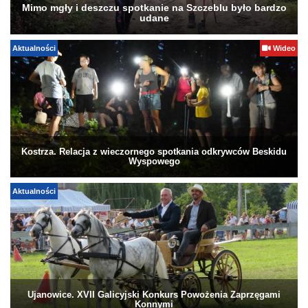
Mimo mgły i deszczu spotkanie na Szczeblu było bardzo
udane
Aktualności
Wideo
Kostrza. Relacja z wieczornego spotkania odkrywców Beskidu
Wyspowego
Aktualności
Ujanowice. XVII Galicyjski Konkurs Powożenia Zaprzęgami
Konnymi