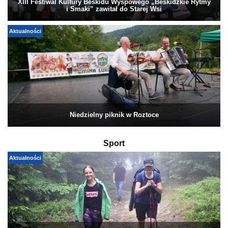
XIII Festiwal Kultury Beskidu Wyspowego „Beskidzkie Rytmy
i Smaki” zawitał do Starej Wsi
Aktualności
Niedzielny piknik w Roztoce
Sport
Aktualności