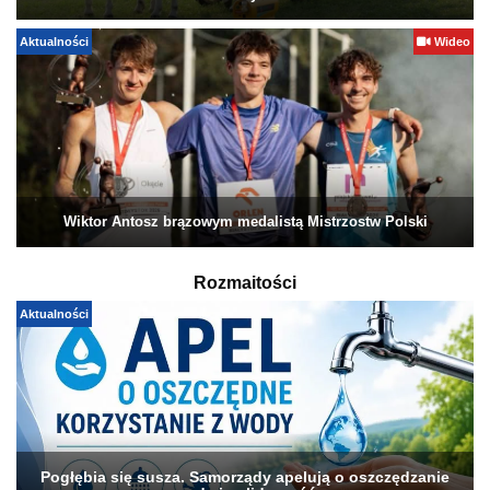
Aktualności
Wideo
Wiktor Antosz brązowym medalistą Mistrzostw Polski
Rozmaitości
Aktualności
Pogłębia się susza. Samorządy apelują o oszczędzanie