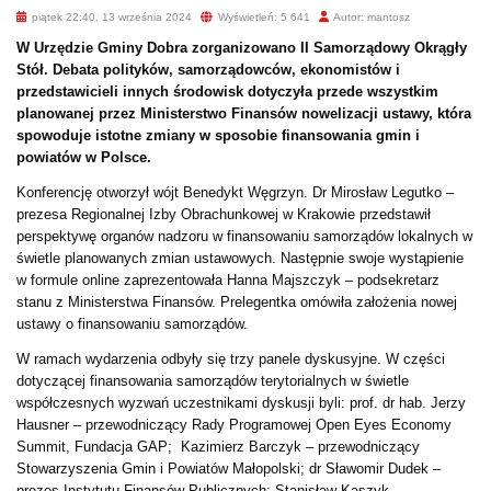
piątek 22:40, 13 września 2024
Wyświetleń: 5 641
Autor: mantosz
W Urzędzie Gminy Dobra zorganizowano II Samorządowy Okrągły
Stół. Debata polityków, samorządowców, ekonomistów i
przedstawicieli innych środowisk dotyczyła przede wszystkim
planowanej przez Ministerstwo Finansów nowelizacji ustawy, która
spowoduje istotne zmiany w sposobie finansowania gmin i
powiatów w Polsce.
Konferencję otworzył wójt Benedykt Węgrzyn. Dr Mirosław Legutko –
prezesa Regionalnej Izby Obrachunkowej w Krakowie przedstawił
perspektywę organów nadzoru w finansowaniu samorządów lokalnych w
świetle planowanych zmian ustawowych. Następnie swoje wystąpienie
w formule online zaprezentowała Hanna Majszczyk – podsekretarz
stanu z Ministerstwa Finansów. Prelegentka omówiła założenia nowej
ustawy o finansowaniu samorządów.
W ramach wydarzenia odbyły się trzy panele dyskusyjne. W części
dotyczącej finansowania samorządów terytorialnych w świetle
współczesnych wyzwań uczestnikami dyskusji byli: prof. dr hab. Jerzy
Hausner – przewodniczący Rady Programowej Open Eyes Economy
Summit, Fundacja GAP; Kazimierz Barczyk – przewodniczący
Stowarzyszenia Gmin i Powiatów Małopolski; dr Sławomir Dudek –
prezes Instytutu Finansów Publicznych; Stanisław Kaszyk –