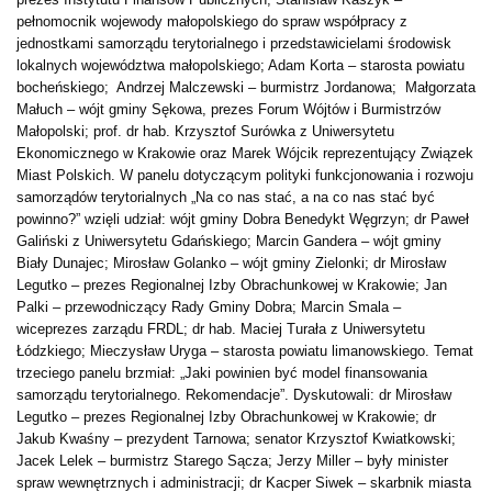
pełnomocnik wojewody małopolskiego do spraw współpracy z
jednostkami samorządu terytorialnego i przedstawicielami środowisk
lokalnych województwa małopolskiego; Adam Korta – starosta powiatu
bocheńskiego; Andrzej Malczewski – burmistrz Jordanowa; Małgorzata
Małuch – wójt gminy Sękowa, prezes Forum Wójtów i Burmistrzów
Małopolski; prof. dr hab. Krzysztof Surówka z Uniwersytetu
Ekonomicznego w Krakowie oraz Marek Wójcik reprezentujący Związek
Miast Polskich. W panelu dotyczącym polityki funkcjonowania i rozwoju
samorządów terytorialnych „Na co nas stać, a na co nas stać być
powinno?” wzięli udział: wójt gminy Dobra Benedykt Węgrzyn; dr Paweł
Galiński z Uniwersytetu Gdańskiego; Marcin Gandera – wójt gminy
Biały Dunajec; Mirosław Golanko – wójt gminy Zielonki; dr Mirosław
Legutko – prezes Regionalnej Izby Obrachunkowej w Krakowie; Jan
Palki – przewodniczący Rady Gminy Dobra; Marcin Smala –
wiceprezes zarządu FRDL; dr hab. Maciej Turała z Uniwersytetu
Łódzkiego; Mieczysław Uryga – starosta powiatu limanowskiego. Temat
trzeciego panelu brzmiał: „Jaki powinien być model finansowania
samorządu terytorialnego. Rekomendacje”. Dyskutowali: dr Mirosław
Legutko – prezes Regionalnej Izby Obrachunkowej w Krakowie; dr
Jakub Kwaśny – prezydent Tarnowa; senator Krzysztof Kwiatkowski;
Jacek Lelek – burmistrz Starego Sącza; Jerzy Miller – były minister
spraw wewnętrznych i administracji; dr Kacper Siwek – skarbnik miasta