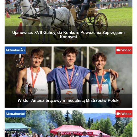
Ujanowice. XVII Galicyjski Konkurs Powożenia Zaprzęgami
Konnymi
Aktualności
Wideo
Wiktor Antosz brązowym medalistą Mistrzostw Polski
Aktualności
Wideo