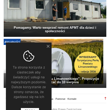
Pomagamy. Warto wesprzeć remont APMT dla dzieci i
społeczności
Aktualności
Ta strona korzysta z
ciasteczek aby
świadczyć usługi na
„Turystyczna Perła Powiatu Limanowskiego”. Propozycje
najwyższym poziomie.
można zgłaszać do 10 sierpnia
Dalsze korzystanie ze
strony oznacza, że
zgadzasz się na ich
TV28.pl
Regulamin
Redakcja
Reklama
Patronat
Kontakt
użycie.
2026 ©
TV28
/ Wszelkie Prawa Zastrzeżone