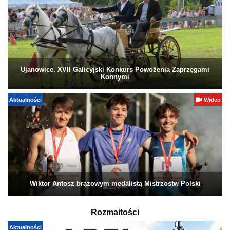
Ujanowice. XVII Galicyjski Konkurs Powożenia Zaprzęgami
Konnymi
Aktualności
Wideo
Wiktor Antosz brązowym medalistą Mistrzostw Polski
Rozmaitości
Aktualności