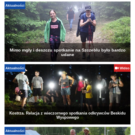
Aktualności
Mimo mgły i deszczu spotkanie na Szczeblu było bardzo
udane
Aktualności
Wideo
Kostrza. Relacja z wieczornego spotkania odkrywców Beskidu
Wyspowego
Aktualności