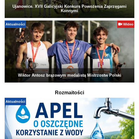
Ujanowice. XVII Galicyjski Konkurs Powożenia Zaprzęgami
Konnymi
Aktualności
Wideo
Wiktor Antosz brązowym medalistą Mistrzostw Polski
Rozmaitości
Aktualności