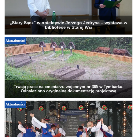
„Stary Sącz” w obiektywie Jerzego Jędrysa – wystawa w
bibliotece w Starej Wsi
Aktualności
Trwają prace na cmentarzu wojennym nr 365 w Tymbarku.
Odnaleziono oryginalną dokumentację projektową
Aktualności