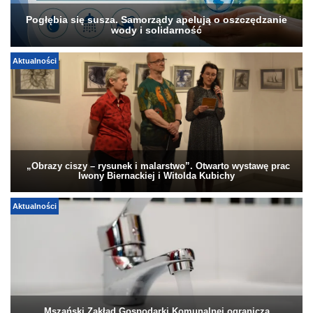
Pogłębia się susza. Samorządy apelują o oszczędzanie
wody i solidarność
Aktualności
„Obrazy ciszy – rysunek i malarstwo”. Otwarto wystawę prac
Iwony Biernackiej i Witolda Kubichy
Aktualności
Mszański Zakład Gospodarki Komunalnej ogranicza