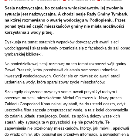
Sesja nadzwyczajna, bo zdaniem wnioskodawców jej zwołania
sytuacja jest nadzwyczajna. A chodzi sesję Rady Gminy Tymbark,
na której rozmawiano o awarię wodociągu w Podłopieniu. Przez
ponad tydzień część mieszkańców gminy nie miała możliwości
korzystania z wody pitnej.
Dyskusja na temat ostatnich wypadków dotyczących awarii sieci
wodociągowej i skażenia wody przeniosła się z facebooka do sali obrad
tymbarskiej biblioteki.
Na poniedziałkowej sesji rozmowę na ten temat rozpoczął wójt gminy
Paweł Ptaszek, który przedstawił działania samorządu odnośnie
inwestycji wodociągowych. Odniósł się on również do awarii stacji
uzdatniania wody, która sparaliżował życie mieszkańców.
Szczegóły dotyczące przyczyn samej awarii przybliżył radnym i
obecnym na sesji mieszkańcom Michał Grzeszczuk. Nowy prezes
Zakładu Gospodarki Komunalnej wyjaśnił, że do usterki doszło, gdyż
uszczelka filtra zaczęła przepuszczać wodę, a ta z kolei doprowadziła
do zalania układu sterującego. Dodał, że spółka dołoży wszelkich
starań, aby sytuacja ta w przyszłości się nie powtórzyła. Te
zapewnienia nie przekonały mieszkańców, którzy, jak mówili, apelowali
do władz gminy, aby poprawił się przepływ informacji, a powiadomienia