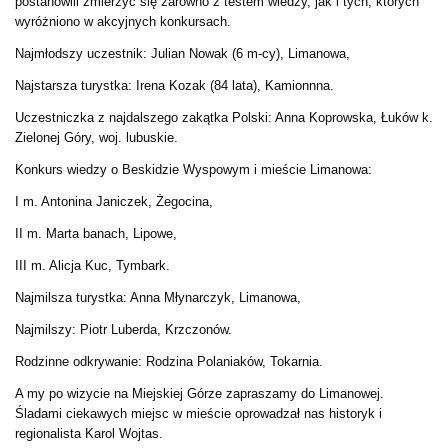
postanowili zmierzyć się zarówno z testem wiedzy, jak i tych, których
wyróżniono w akcyjnych konkursach.
Najmłodszy uczestnik: Julian Nowak (6 m-cy), Limanowa,
Najstarsza turystka: Irena Kozak (84 lata), Kamionnna.
Uczestniczka z najdalszego zakątka Polski: Anna Koprowska, Łuków k.
Zielonej Góry, woj. lubuskie.
Konkurs wiedzy o Beskidzie Wyspowym i mieście Limanowa:
I m. Antonina Janiczek, Żegocina,
II m. Marta banach, Lipowe,
III m. Alicja Kuc, Tymbark.
Najmilsza turystka: Anna Młynarczyk, Limanowa,
Najmilszy: Piotr Luberda, Krzczonów.
Rodzinne odkrywanie: Rodzina Polaniaków, Tokarnia.
A my po wizycie na Miejskiej Górze zapraszamy do Limanowej.
Śladami ciekawych miejsc w mieście oprowadzał nas historyk i
regionalista Karol Wojtas.