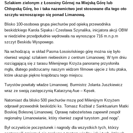
Szlakiem zielonym z Łososiny Górnej na Miejską Górę lub
Chłopską Górę, bo i taka nazewnictwo jest stosowane dla tego oto
szczytu wznoszącego się ponad Limanową.
Blisko 100-osobowa grupa piechurów pod opieką przewodnika
beskidzkiego Karola Sipaka i Czesława Szynalika, inicjatora akcji OBW
w niedzielne przedpołudnie wędrowała na wynoszące 716 m.n.p.m
szczyt Beskidu Wyspowego.
Na wchodzącą w skład Pasma Łosoisńskiego górę można się było
również wspiąć szlakiem niebieskim z centrum Limanowej. W tym dniu
rozciągającą się z tarasu Milenijnego Krzyża panoramę przysłoniła
mgła, dlatego podrzucamy naszym widzom filmowe ujęcie z lotu ptaka,
które ukazuje piękno krajobrazu tego miejscu.
Turystów powitały władze Limanowej. Burmistrz Jolanta Juszkiewicz
wraz ze swoją zastępczynią Katarzyną Aue – Kęsek.
Natomiast dla blisko 500 piechurów mszę pod Milenijnym Krzyżem
odprawił przewodnik beskidzki ks. Tomasz Koźbiał z Sanktuarium Matki
Boskiej Bolesnej Limanowej. Oprawę nabożeństwa zapewnił zespół
regionalny Limanowianie, który również zagrał turystom „pod nogę”.
Był oczywiście poczęstunek i nagrody dla wszystkich tych, którzy