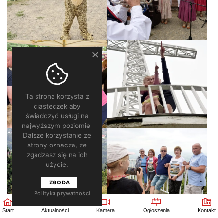
Ta strona korzysta z
ciasteczek aby
świadczyć usługi na
najwyższym poziomie.
Dalsze korzystanie ze
strony oznacza, że
zgadzasz się na ich
użycie.
ZGODA
Polityka prywatności
Start
Aktualności
Kamera
Ogłoszenia
Kontakt