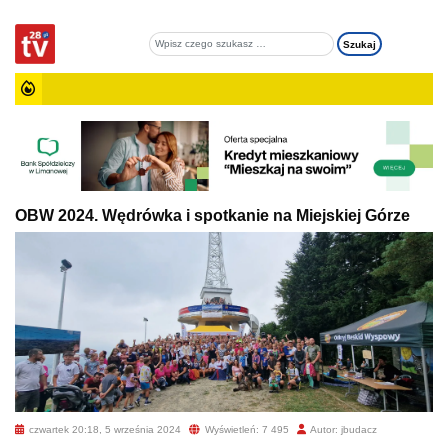
OBW 2024. Wędrówka i spotkanie na Miejskiej Górze
czwartek 20:18, 5 września 2024
Wyświetleń: 7 495
Autor: jbudacz