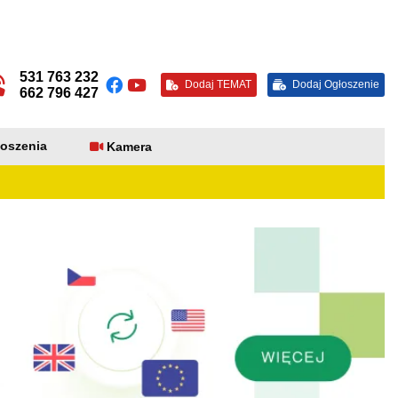
531 763 232
Dodaj TEMAT
Dodaj Ogłoszenie
662 796 427
oszenia
Kamera