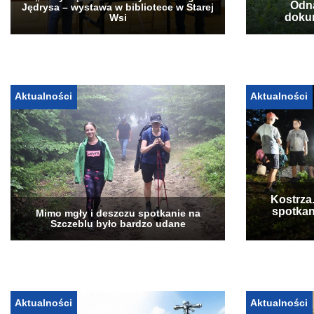
„Stary Sącz” w obiektywie Jerzego
Odna
Jędrysa – wystawa w bibliotece w Starej
doku
Wsi
Aktualności
Aktualności
Kostrza
spotkan
Mimo mgły i deszczu spotkanie na
Szczeblu było bardzo udane
Aktualności
Aktualności