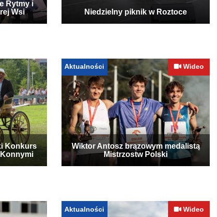
e Rytmy i
rej Wsi
Niedzielny piknik w Roztoce
Aktualności
Wideo
ki Konkurs
Wiktor Antosz brązowym medalistą
 Konnymi
Mistrzostw Polski
Aktualności
Wideo