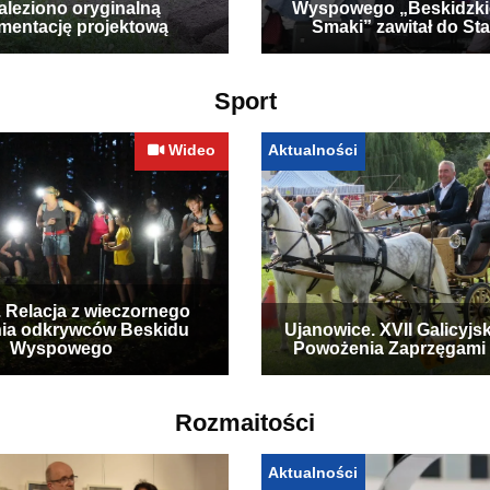
leziono oryginalną
Wyspowego „Beskidzki
mentację projektową
Smaki” zawitał do Sta
Sport
Wideo
Aktualności
. Relacja z wieczornego
ia odkrywców Beskidu
Ujanowice. XVII Galicyjs
Wyspowego
Powożenia Zaprzęgami
Rozmaitości
Aktualności