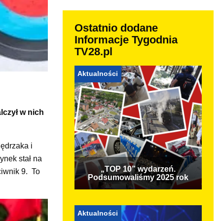
Ostatnio dodane
Informacje Tygodnia
TV28.pl
Aktualności
lczył w nich
ędrzaka i
ynek stał na
„TOP 10” wydarzeń.
ciwnik 9. To
Podsumowaliśmy 2025 rok
Aktualności