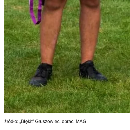
źródło: „Błękit” Gruszowiec; oprac. MAG