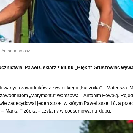
Autor: mantosz
cznictwie. Paweł Ceklarz z klubu „Błękit” Gruszowiec wywa
notowanych zawodników z żywieckiego „Łucznika” – Mateusza M
 z zawodnikiem „Marymontu” Warszawa – Antonim Powałą. Pojed
ie zadecydował jeden strzał, w którym Paweł strzelił 8, a prze
ra – Marka Trzópka – czytamy w podsumowaniu klubu.