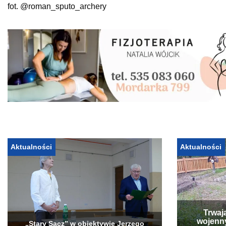
fot. @roman_sputo_archery
Aktualności
Aktualności
Trwaj
wojenn