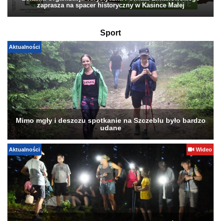
zaprasza na spacer historyczny w Kasince Małej
Sport
Aktualności
Mimo mgły i deszczu spotkanie na Szczeblu było bardzo
udane
Aktualności
Wideo