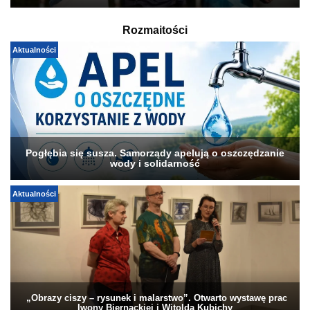
Rozmaitości
Aktualności
Pogłębia się susza. Samorządy apelują o oszczędzanie
wody i solidarność
Aktualności
„Obrazy ciszy – rysunek i malarstwo”. Otwarto wystawę prac
Iwony Biernackiej i Witolda Kubichy