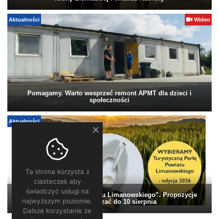
Aktualności
Wideo
Pomagamy. Warto wesprzeć remont APMT dla dzieci i
społeczności
Aktualności
Ta strona korzysta z
ciasteczek aby
świadczyć usługi na
„Turystyczna Perła Powiatu Limanowskiego”. Propozycje
najwyższym poziomie.
można zgłaszać do 10 sierpnia
Dalsze korzystanie ze