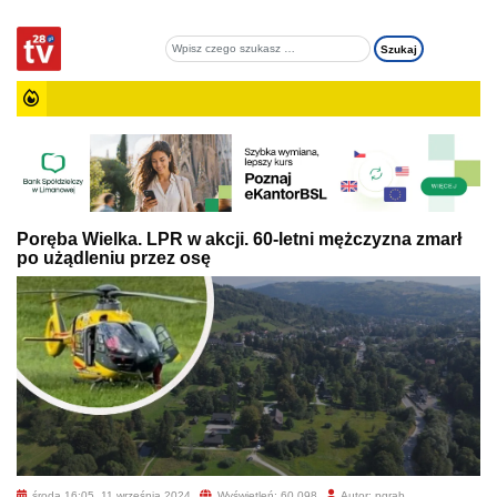
Poręba Wielka. LPR w akcji. 60-letni mężczyzna zmarł
po użądleniu przez osę
środa 16:05, 11 września 2024
Wyświetleń: 60 098
Autor: pgrab