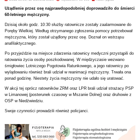
Użądlenie przez osę najprawdopodobniej doprowadziło do śmierci
60-letniego mężczyzny.
Dzisiaj około godz. 10:30 służby ratownicze zostały zaalarmowane do
Poręby Wielkiej. Według otrzymanego zgłoszenia pomocy potrzebował
mężczyzna, który został użądlony przez osę. Doznał on wstrząsu
anafilaktycznego.
Po przyjeździe na miejsce zdarzenia ratownicy medyczni przystąpili do
ratowania życia osoby poszkodowanej. W międzyczasie wezwano
śmigłowiec Lotniczego Pogotowia Ratunkowego, a jego ratownicy po
wylądowaniu również brali udział w reanimacji mężczyzny. Trwała ona
ponad godzinę. Niestety życia mężczyzny nie udało się uratować.
W akcji tej oprócz ratowników ZRM oraz LPR brali udział strażacy PSP
w Limanowej (posterunek czasowy w Mszanie Dolnej) oraz druhowie z
OSP w Niedźwiedziu.
Swoje czynności prowadzili również policjanci.