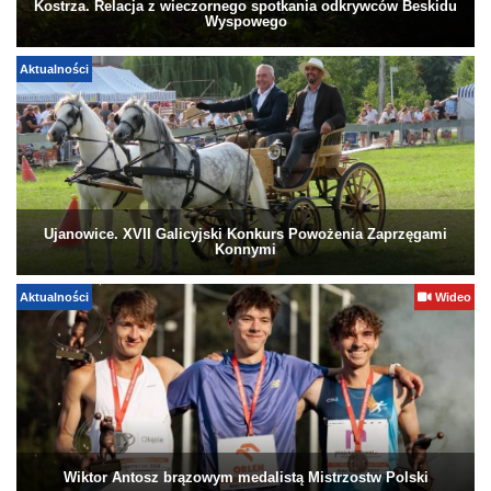
Kostrza. Relacja z wieczornego spotkania odkrywców Beskidu
Wyspowego
Aktualności
Ujanowice. XVII Galicyjski Konkurs Powożenia Zaprzęgami
Konnymi
Aktualności
Wideo
Wiktor Antosz brązowym medalistą Mistrzostw Polski