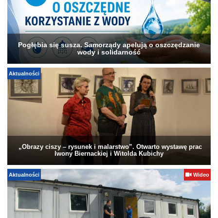
Pogłębia się susza. Samorządy apelują o oszczędzanie
wody i solidarność
Aktualności
„Obrazy ciszy – rysunek i malarstwo”. Otwarto wystawę prac
Iwony Biernackiej i Witolda Kubichy
Aktualności
Wideo