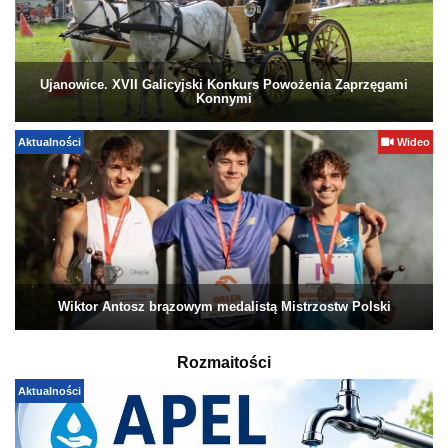
Ujanowice. XVII Galicyjski Konkurs Powożenia Zaprzęgami
Konnymi
Aktualności
Wideo
Wiktor Antosz brązowym medalistą Mistrzostw Polski
Rozmaitości
Aktualności