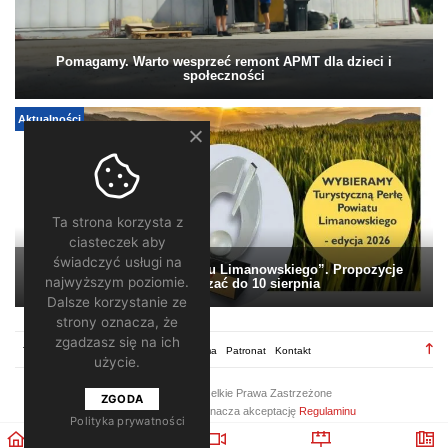
Pomagamy. Warto wesprzeć remont APMT dla dzieci i
społeczności
Aktualności
Ta strona korzysta z
ciasteczek aby
świadczyć usługi na
„Turystyczna Perła Powiatu Limanowskiego”. Propozycje
najwyższym poziomie.
można zgłaszać do 10 sierpnia
Dalsze korzystanie ze
strony oznacza, że
zgadzasz się na ich
TV28.pl
Regulamin
Redakcja
Reklama
Patronat
Kontakt
użycie.
2026 ©
TV28
/ Wszelkie Prawa Zastrzeżone
ZGODA
Korzystanie z portalu oznacza akceptację
Regulaminu
Polityka prywatności