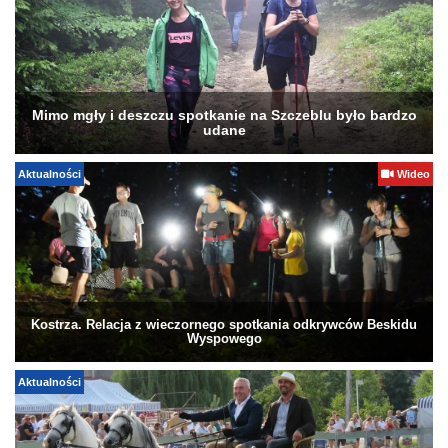
Mimo mgły i deszczu spotkanie na Szczeblu było bardzo
udane
Aktualności
Wideo
Kostrza. Relacja z wieczornego spotkania odkrywców Beskidu
Wyspowego
Aktualności