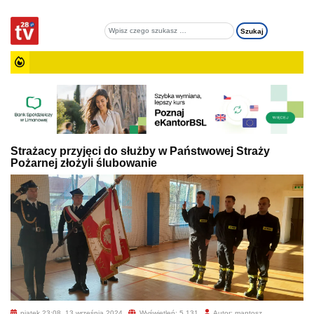
Strażacy przyjęci do służby w Państwowej Straży
Pożarnej złożyli ślubowanie
piątek 23:08, 13 września 2024
Wyświetleń: 5 131
Autor: mantosz