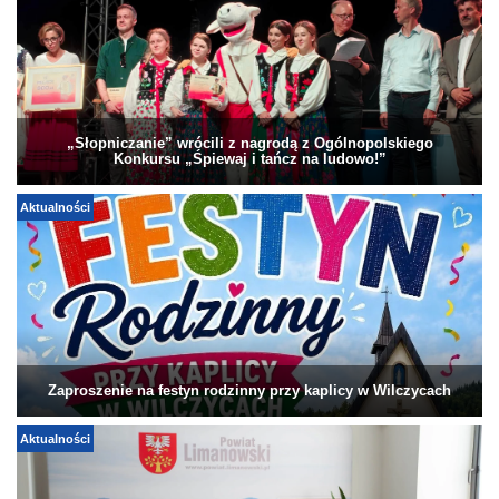
„Słopniczanie” wrócili z nagrodą z Ogólnopolskiego
Konkursu „Śpiewaj i tańcz na ludowo!”
Aktualności
Zaproszenie na festyn rodzinny przy kaplicy w Wilczycach
Aktualności