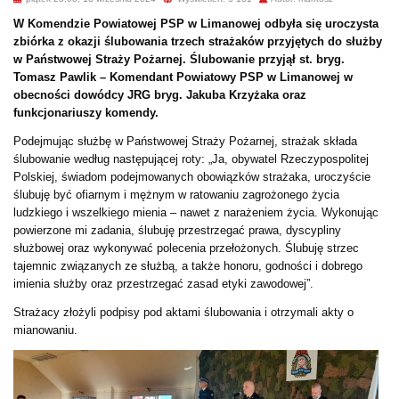
W Komendzie Powiatowej PSP w Limanowej odbyła się uroczysta
zbiórka z okazji ślubowania trzech strażaków przyjętych do służby
w Państwowej Straży Pożarnej. Ślubowanie przyjął st. bryg.
Tomasz Pawlik – Komendant Powiatowy PSP w Limanowej w
obecności dowódcy JRG bryg. Jakuba Krzyżaka oraz
funkcjonariuszy komendy.
Podejmując służbę w Państwowej Straży Pożarnej, strażak składa
ślubowanie według następującej roty: „Ja, obywatel Rzeczypospolitej
Polskiej, świadom podejmowanych obowiązków strażaka, uroczyście
ślubuję być ofiarnym i mężnym w ratowaniu zagrożonego życia
ludzkiego i wszelkiego mienia – nawet z narażeniem życia. Wykonując
powierzone mi zadania, ślubuję przestrzegać prawa, dyscypliny
służbowej oraz wykonywać polecenia przełożonych. Ślubuję strzec
tajemnic związanych ze służbą, a także honoru, godności i dobrego
imienia służby oraz przestrzegać zasad etyki zawodowej”.
Strażacy złożyli podpisy pod aktami ślubowania i otrzymali akty o
mianowaniu.