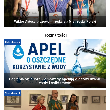
Wiktor Antosz brązowym medalistą Mistrzostw Polski
Rozmaitości
Aktualności
Pogłębia się susza. Samorządy apelują o oszczędzanie
wody i solidarność
Aktualności