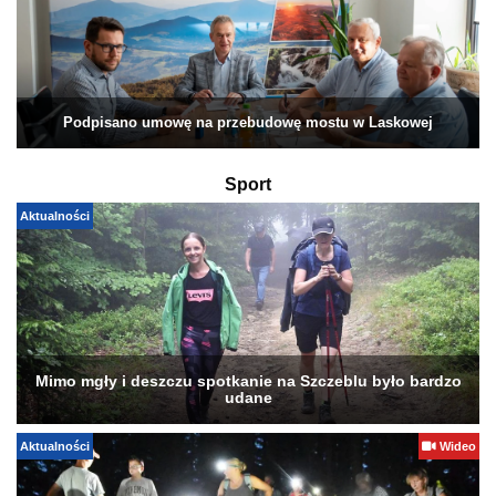
Podpisano umowę na przebudowę mostu w Laskowej
Sport
Aktualności
Mimo mgły i deszczu spotkanie na Szczeblu było bardzo
udane
Aktualności
Wideo