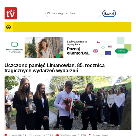
Uczczono pamięć Limanowian. 85. rocznica
tragicznych wydarzeń wydarzeń.
piątek 08:58, 13 września 2024
Wyświetleń: 2 276
Autor: jbudacz