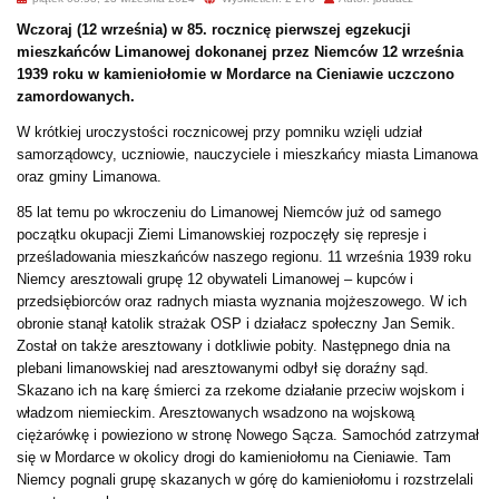
Wczoraj (12 września) w 85. rocznicę pierwszej egzekucji
mieszkańców Limanowej dokonanej przez Niemców 12 września
1939 roku w kamieniołomie w Mordarce na Cieniawie uczczono
zamordowanych.
W krótkiej uroczystości rocznicowej przy pomniku wzięli udział
samorządowcy, uczniowie, nauczyciele i mieszkańcy miasta Limanowa
oraz gminy Limanowa.
85 lat temu po wkroczeniu do Limanowej Niemców już od samego
początku okupacji Ziemi Limanowskiej rozpoczęły się represje i
prześladowania mieszkańców naszego regionu. 11 września 1939 roku
Niemcy aresztowali grupę 12 obywateli Limanowej – kupców i
przedsiębiorców oraz radnych miasta wyznania mojżeszowego. W ich
obronie stanął katolik strażak OSP i działacz społeczny Jan Semik.
Został on także aresztowany i dotkliwie pobity. Następnego dnia na
plebani limanowskiej nad aresztowanymi odbył się doraźny sąd.
Skazano ich na karę śmierci za rzekome działanie przeciw wojskom i
władzom niemieckim. Aresztowanych wsadzono na wojskową
ciężarówkę i powieziono w stronę Nowego Sącza. Samochód zatrzymał
się w Mordarce w okolicy drogi do kamieniołomu na Cieniawie. Tam
Niemcy pognali grupę skazanych w górę do kamieniołomu i rozstrzelali