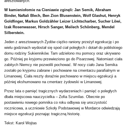
aresztowanych.
W kamieniołomie na Cieniawie zginęli: Jan Semik, Abraham
Binder, Naftali Blech, Ben Zion Blusenstein, Wolf Glashut, Henryk
Goldfinger, Markus Goldzähler Leizer Lichtscharber, Sucher Löwi,
Izak Rosenwasser, Hirsch Sanger, Meilech Schönberg, Mendel
Silberstein.
Jeden z aresztowanych Żydów ciężko raniony przeżył egzekucję i po
wielu godzinach wydostał się spod ciał poległych i dotarł do pobliskiego
domu rodziny Sukienników. Tam udzielono mu pomocy oraz ukrywano
go. Później po kryjomu przewieziono go do Pisarzowej. Natomiast ciała
zabitych Niemcy nie pozwolili pochować. W nocy ciało Jana Semika
zostało po kryjomu zabrane i pochowane na cmentarzu parafialnym w
Limanowej. Ciała reszty doraźnie pochowano w miejscu egzekucji a
później ekshumowano na cmentarz żydowski w Limanowej.
Przez lata o pamięć tragicznych wydarzeniach i pamięć o poległych
dbała miejscowa nauczycielka – Zofia Szumilas. Obecnie po
postawieniu nowego pomnika co roku odbywa się uroczystość
rocznicowa, a uczniowie Szkoły Podstawowej w Mordarce odwiedzają
miejsce egzekucji poznając tragiczną historię.
Tekst: Karol Wojtas