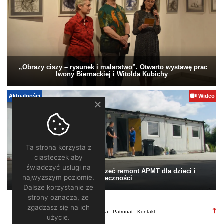
„Obrazy ciszy – rysunek i malarstwo”. Otwarto wystawę prac
Iwony Biernackiej i Witolda Kubichy
Aktualności
Wideo
Ta strona korzysta z
ciasteczek aby
świadczyć usługi na
Pomagamy. Warto wesprzeć remont APMT dla dzieci i
najwyższym poziomie.
społeczności
Dalsze korzystanie ze
strony oznacza, że
zgadzasz się na ich
TV28.pl
Regulamin
Redakcja
Reklama
Patronat
Kontakt
użycie.