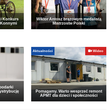
ki Konkurs
Wiktor Antosz brązowym medalistą
 Konnymi
Mistrzostw Polski
Aktualności
Wideo
podarki
ystrybucję
Pomagamy. Warto wesprzeć remont
APMT dla dzieci i społeczności