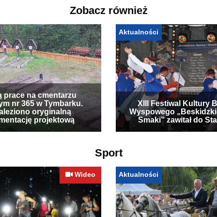
Zobacz również
Aktualności
ą prace na cmentarzu
ym nr 365 w Tymbarku.
XIII Festiwal Kultury 
leziono oryginalną
Wyspowego „Beskidzki
mentację projektową
Smaki” zawitał do Sta
Sport
Wideo
Aktualności