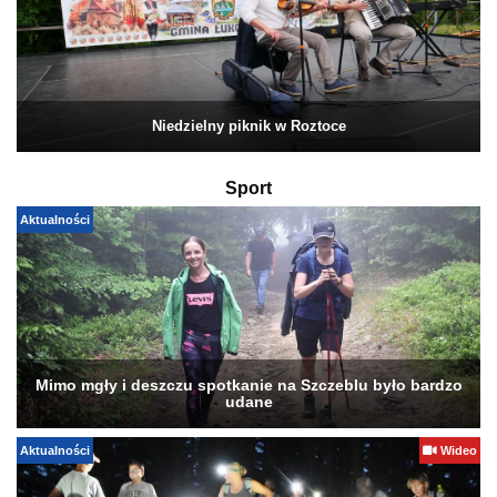
Niedzielny piknik w Roztoce
Sport
Aktualności
Mimo mgły i deszczu spotkanie na Szczeblu było bardzo
udane
Aktualności
Wideo