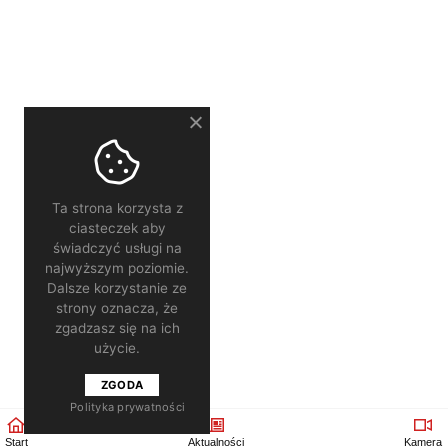
Ta strona korzysta z
ciasteczek aby
świadczyć usługi na
najwyższym poziomie.
Dalsze korzystanie ze
strony oznacza, że
zgadzasz się na ich
użycie.
ZGODA
Polityka prywatności
Start
Aktualności
Kamera