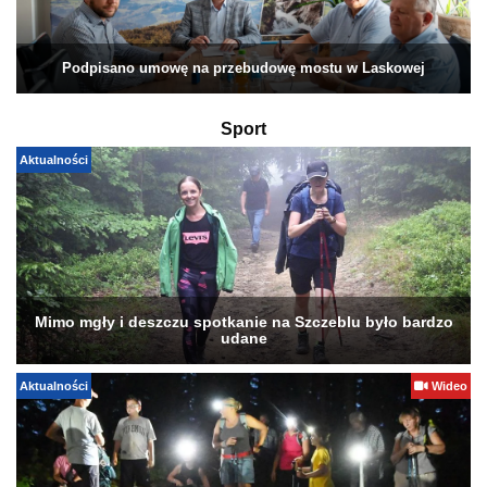
Podpisano umowę na przebudowę mostu w Laskowej
Sport
Aktualności
Mimo mgły i deszczu spotkanie na Szczeblu było bardzo
udane
Aktualności
Wideo