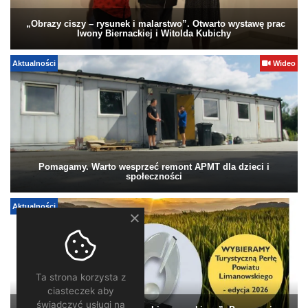
„Obrazy ciszy – rysunek i malarstwo”. Otwarto wystawę prac
Iwony Biernackiej i Witolda Kubichy
Aktualności
Wideo
Pomagamy. Warto wesprzeć remont APMT dla dzieci i
społeczności
Aktualności
Ta strona korzysta z
ciasteczek aby
świadczyć usługi na