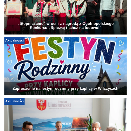
„Słopniczanie” wrócili z nagrodą z Ogólnopolskiego
Konkursu „Śpiewaj i tańcz na ludowo!”
Aktualności
Zaproszenie na festyn rodzinny przy kaplicy w Wilczycach
Aktualności