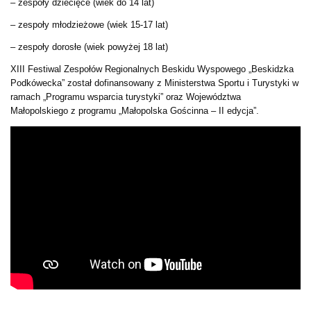
– zespoły dziecięce (wiek do 14 lat)
– zespoły młodzieżowe (wiek 15-17 lat)
– zespoły dorosłe (wiek powyżej 18 lat)
XIII Festiwal Zespołów Regionalnych Beskidu Wyspowego „Beskidzka
Podkówecka” został dofinansowany z Ministerstwa Sportu i Turystyki w
ramach „Programu wsparcia turystyki” oraz Województwa
Małopolskiego z programu „Małopolska Gościnna – II edycja”.