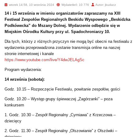
wtorek 14:58, 10 września 2024
Wyświetleń: 10 776
Autor: jbudacz
14 i 15 września w imieniu organizatorów zapraszamy na XIII
Festiwal Zespołów Regionalnych Beskidu Wyspowego „Beskidzka
Podkówecka” do Mszany Dolnej. Wydarzenie odbędzie się w
Miejskim Ośrodku Kultury przy ul. Spadochroniarzy
10.
Dla tych, którzy z różnych przyczyn nie mogą być obecni na festiwalu z
wydarzenia przeprowadzona zostanie transmisja online na naszej
stronie internetowej i kanale
https://www.youtube.com/live/Y4dwJELAgSc
Program wydarzenia:
14 września (sobota):
Godz. 10.15 – Rozpoczęcie Festiwalu, powitanie zespołów, gości
Godz. 10.20 – Występ grupy śpiewaczej „Zagórzanki” – poza
konkursem
1. Godz. 10.30 – Zespół Regionalny „Cyrniawa” z Krzeczowa –
dziecięcy
2. Godz. 11.30 – Zespół Regionalny „Olszowianie” z Olszówki –
dziecięcy