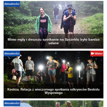
Aktualności
Mimo mgły i deszczu spotkanie na Szczeblu było bardzo
udane
Aktualności
Wideo
Kostrza. Relacja z wieczornego spotkania odkrywców Beskidu
Wyspowego
Aktualności