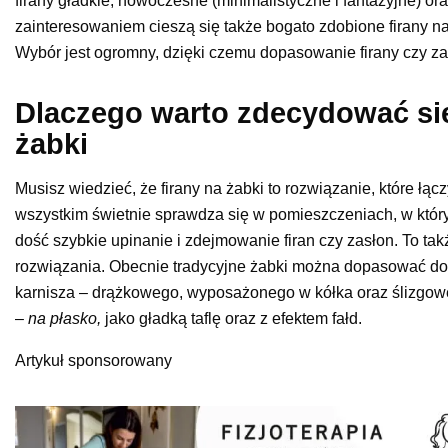
firany gładkie, nowoczesne (minimalistyczne i fantazyjne) or
zainteresowaniem cieszą się także bogato zdobione firany na
Wybór jest ogromny, dzięki czemu dopasowanie firany czy z
Dlaczego warto zdecydować się 
żabki
Musisz wiedzieć, że firany na żabki to rozwiązanie, które łąc
wszystkim świetnie sprawdza się w pomieszczeniach, w któr
dość szybkie upinanie i zdejmowanie firan czy zasłon. To ta
rozwiązania. Obecnie tradycyjne żabki można dopasować do
karnisza – drążkowego, wyposażonego w kółka oraz ślizgow
–
na płasko,
jako gładką taflę oraz z efektem fałd.
Artykuł sponsorowany