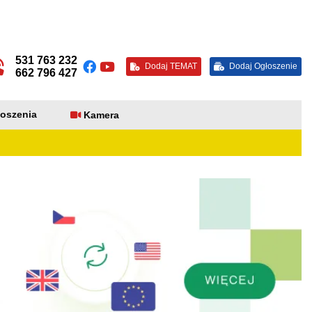
531 763 232
Dodaj TEMAT
Dodaj Ogłoszenie
662 796 427
oszenia
Kamera