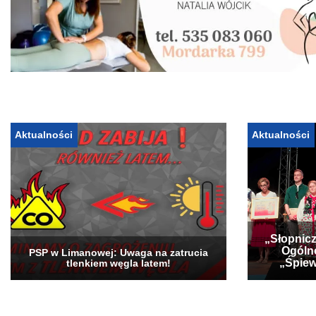
Aktualności
Aktualności
„Słopnicz
Ogóln
PSP w Limanowej: Uwaga na zatrucia
„Śpiew
tlenkiem węgla latem!