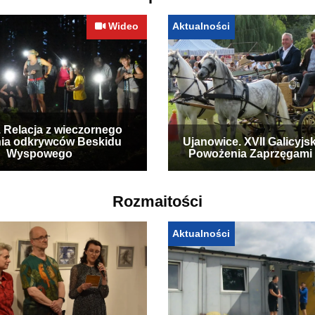
Wideo
Aktualności
. Relacja z wieczornego
ia odkrywców Beskidu
Ujanowice. XVII Galicyjs
Wyspowego
Powożenia Zaprzęgami
Rozmaitości
Aktualności