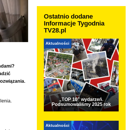
Ostatnio dodane
Informacje Tygodnia
TV28.pl
Aktualności
endami?
adzić
ozwiązania.
„TOP 10” wydarzeń.
lenia.
Podsumowaliśmy 2025 rok
Aktualności