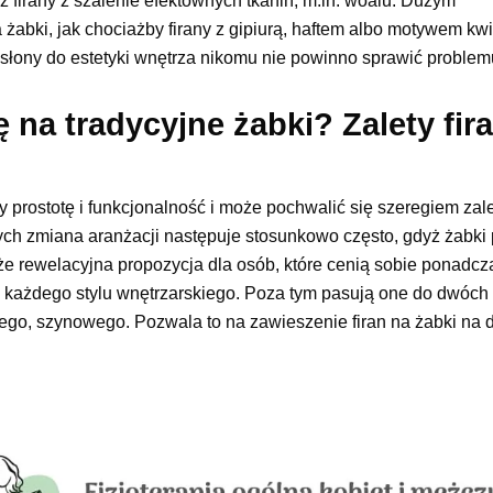
az firany z szalenie efektownych tkanin, m.in. woalu. Dużym
 żabki, jak chociażby firany z gipiurą, haftem albo motywem k
asłony do estetyki wnętrza nikomu nie powinno sprawić proble
na tradycyjne żabki? Zalety fir
zy prostotę i funkcjonalność i może pochwalić się szeregiem zal
ych zmiana aranżacji następuje stosunkowo często, gdyż żabki
kże rewelacyjna propozycja dla osób, które cenią sobie ponadc
 każdego stylu wnętrzarskiego. Poza tym pasują one do dwóch
ego, szynowego. Pozwala to na zawieszenie firan na żabki na