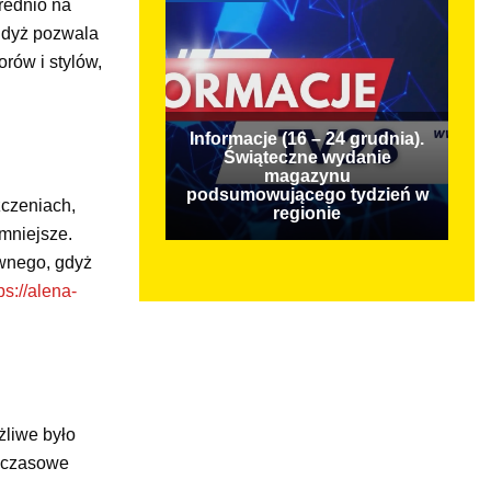
rednio na
 gdyż pozwala
orów i stylów,
Informacje (16 – 24 grudnia).
Świąteczne wydanie
magazynu
podsumowującego tydzień w
zczeniach,
regionie
mniejsze.
iwnego, gdyż
ps://alena-
żliwe było
adczasowe