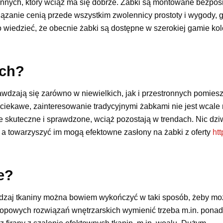
ennych, który wciąż ma się dobrze. Żabki są montowane bezpoś
związanie cenią przede wszystkim zwolennicy prostoty i wygody,
to wiedzieć, że obecnie żabki są dostępne w szerokiej gamie kol
ach?
awdzają się zarówno w niewielkich, jak i przestronnych pomies
iekawe, zainteresowanie tradycyjnymi żabkami nie jest wcale 
e skuteczne i sprawdzone, wciąż pozostają w trendach. Nic dz
 a towarzyszyć im mogą efektowne zasłony na żabki z oferty
htt
e?
odzaj tkaniny można bowiem wykończyć w taki sposób, żeby mo
 topowych rozwiązań wnętrzarskich wymienić trzeba m.in. pon