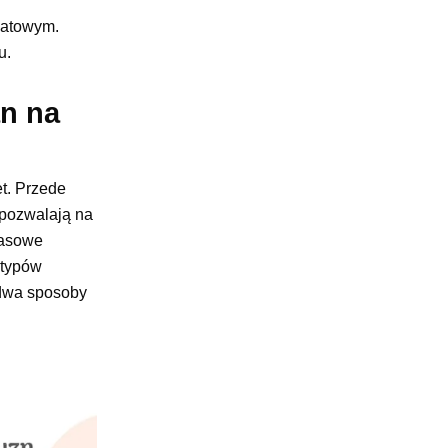
wiatowym.
mu.
an na
et. Przede
 pozwalają na
zasowe
 typów
 dwa sposoby