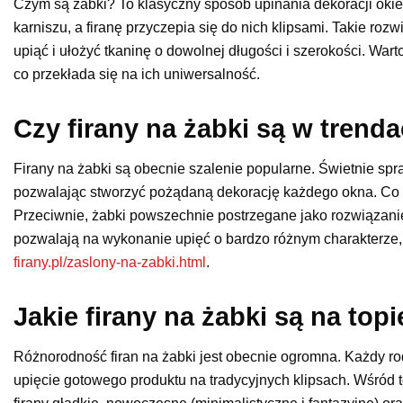
Czym są żabki? To klasyczny sposób upinania dekoracji oki
karniszu, a firanę przyczepia się do nich klipsami. Takie ro
upiąć i ułożyć tkaninę o dowolnej długości i szerokości. War
co przekłada się na ich uniwersalność.
Czy firany na żabki są w trend
Firany na żabki są obecnie szalenie popularne. Świetnie spr
pozwalając stworzyć pożądaną dekorację każdego okna. Co c
Przeciwnie, żabki powszechnie postrzegane jako rozwiązani
pozwalają na wykonanie upięć o bardzo różnym charakterze,
firany.pl/zaslony-na-zabki.html
.
Jakie firany na żabki są na topi
Różnorodność firan na żabki jest obecnie ogromna. Każdy r
upięcie gotowego produktu na tradycyjnych klipsach. Wśród