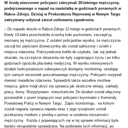
W środę wieczorem policjanci zatrzymali 20-letniego mężczyznę,
podejrzewanego o napad na nastolatkę w godzinach porannych w
Rabce–Zdroju. Dzisiaj w Prokuraturze Rejonowej w Nowym Targu
zatrzymany usłyszał zarzut usiłowania zgwałcenia.
– Do napadu doszło w Rabce-Zdroju 12 lutego w godzinach porannych.
Kiedy 13-latka przechodziła ścieżką koło pustostanu, zaczepił ją
nieznany jej mężczyzna. Z ustaleń policjantów wynika, że mężczyzna
zaczął bić pięściami dziewczynkę ale został spłoszony i uciekł z
miejsca zdarzenia. Pokrzywdzona trafiła do szpitala. Jak się jednak
okazało, na szczęście obrażenia nie były zagrażające życiu i po kilku
godzinach opuściła placówkę medyczną. W wyniku intensywnych
działań funkcjonariusze zabezpieczyli dostępny monitoring, ustalając
tym samym wizerunek poszukiwanego mężczyzny. Policjanci rozpytali
również świadków zdarzenia. Sprawdzili także wszelkie możliwe
miejsca, gdzie mógł ukryć się sprawca jak okoliczne sklepy, zakłady
pracy, domy. Rozpytywano mieszkańców. Do działań został włączony
przewodnik z psem tropiącym oraz policjanci kryminalni z Komendy
Powiatowej Policji w Nowym Targu. Zapis monitoringu, na którym
został nagrany sprawca napadu wraz z jego rysopisem został
przekazany mediom z prośbą o pomoc w ustaleniu tożsamości
mężczyzny. Każda z pojawiających się w tej sprawie informacji była
bardzo skrupulatnie sprawdzana. Na podstawie tych informacji, po