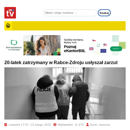
20-latek zatrzymany w Rabce-Zdroju usłyszał zarzut
czwartek 17:57, 13 lutego 2025
Wyświetleń: 11 474
Autor: mantosz