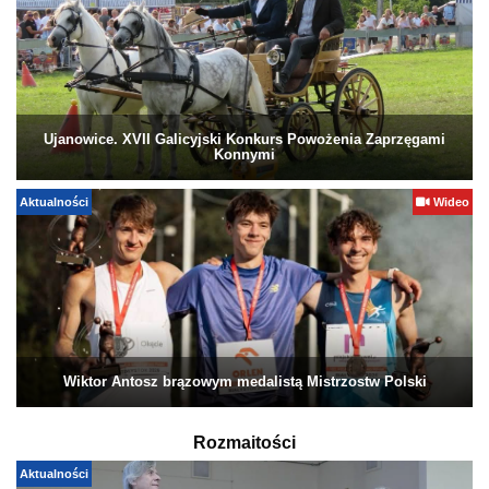
Ujanowice. XVII Galicyjski Konkurs Powożenia Zaprzęgami
Konnymi
Aktualności
Wideo
Wiktor Antosz brązowym medalistą Mistrzostw Polski
Rozmaitości
Aktualności