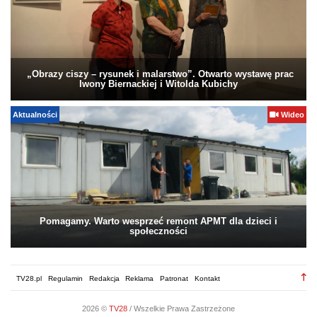
„Obrazy ciszy – rysunek i malarstwo”. Otwarto wystawę prac
Iwony Biernackiej i Witolda Kubichy
Aktualności
Wideo
Pomagamy. Warto wesprzeć remont APMT dla dzieci i
społeczności
TV28.pl
Regulamin
Redakcja
Reklama
Patronat
Kontakt
2026 ©
TV28
/ Wszelkie Prawa Zastrzeżone