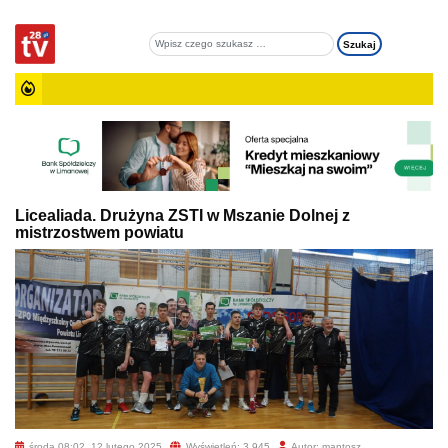
Licealiada. Drużyna ZSTI w Mszanie Dolnej z
mistrzostwem powiatu
środa 08:02, 12 lutego 2025
Wyświetleń: 3 945
Autor: mantosz