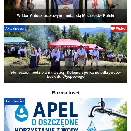
Wiktor Antosz brązowym medalistą Mistrzostw Polski
Aktualności
Wideo
Słoneczna niedziela na Ostrej. Kolejne spotkanie odkrywców
Beskidu Wyspowego
Rozmaitości
Aktualności