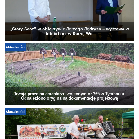
„Stary Sącz” w obiektywie Jerzego Jędrysa – wystawa w
bibliotece w Starej Wsi
Aktualności
Trwają prace na cmentarzu wojennym nr 365 w Tymbarku.
Odnaleziono oryginalną dokumentację projektową
Aktualności