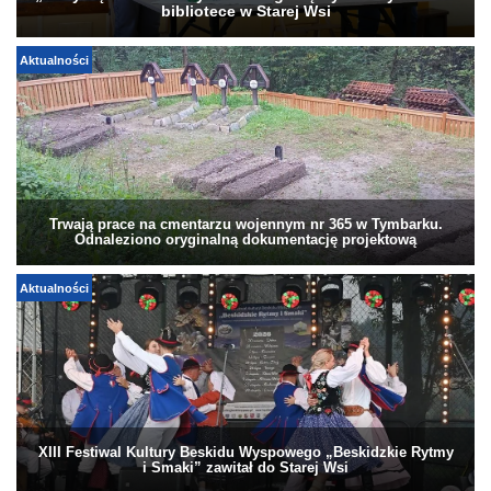
bibliotece w Starej Wsi
Aktualności
Trwają prace na cmentarzu wojennym nr 365 w Tymbarku.
Odnaleziono oryginalną dokumentację projektową
Aktualności
XIII Festiwal Kultury Beskidu Wyspowego „Beskidzkie Rytmy
i Smaki” zawitał do Starej Wsi