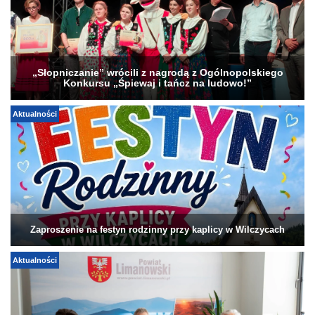
„Słopniczanie” wrócili z nagrodą z Ogólnopolskiego
Konkursu „Śpiewaj i tańcz na ludowo!”
Aktualności
Zaproszenie na festyn rodzinny przy kaplicy w Wilczycach
Aktualności