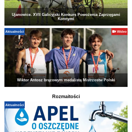
Ujanowice. XVII Galicyjski Konkurs Powożenia Zaprzęgami
Konnymi
Aktualności
Wideo
Wiktor Antosz brązowym medalistą Mistrzostw Polski
Rozmaitości
Aktualności