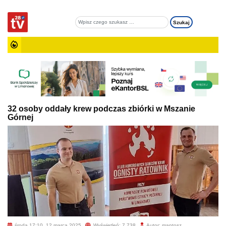
32 osoby oddały krew podczas zbiórki w Mszanie
Górnej
środa 17:10, 12 marca 2025
Wyświetleń: 7 738
Autor: mantosz