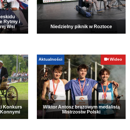
Beskidu
e Rytmy i
rej Wsi
Niedzielny piknik w Roztoce
Aktualności
Wideo
ki Konkurs
Wiktor Antosz brązowym medalistą
 Konnymi
Mistrzostw Polski