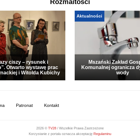
Rozmaitości
Aktualności
zy ciszy – rysunek i
Mszański Zakład Gos
”. Otwarto wystawę prac
Komunalnej ogranicza d
nackiej i Witolda Kubichy
wody
ma
Patronat
Kontakt
2026 ©
TV28
/ Wszelkie Prawa Zastrzeżone
Korzystanie z portalu oznacza akceptację
Regulaminu