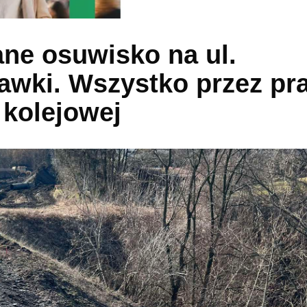
ne osuwisko na ul.
awki. Wszystko przez pr
 kolejowej