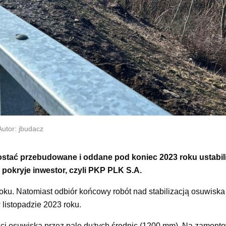
utor: jbudacz
zostać przebudowane i oddane pod koniec 2023 roku ustabi
 pokryje inwestor, czyli PKP PLK S.A.
roku. Natomiast odbiór końcowy robót nad stabilizacją osuwiska
listopadzie 2023 roku.
ości osuwiska przez pale dużych średnic (1200 mm). Na zamon