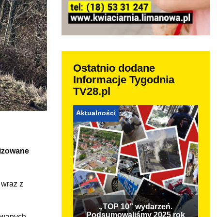
Ostatnio dodane
Informacje Tygodnia
TV28.pl
Aktualności
lizowane
 wraz z
„TOP 10” wydarzeń.
Podsumowaliśmy 2025 rok
towanych