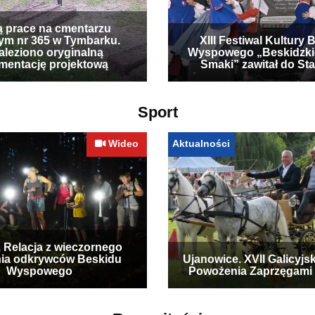
ą prace na cmentarzu
ym nr 365 w Tymbarku.
XIII Festiwal Kultury 
leziono oryginalną
Wyspowego „Beskidzki
mentację projektową
Smaki” zawitał do Sta
Sport
Wideo
Aktualności
. Relacja z wieczornego
ia odkrywców Beskidu
Ujanowice. XVII Galicyjs
Wyspowego
Powożenia Zaprzęgami