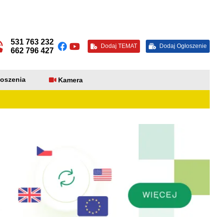
531 763 232
Dodaj TEMAT
Dodaj Ogłoszenie
662 796 427
oszenia
Kamera