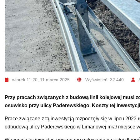
wtorek 11:20, 11 marca 2025
Wyświetleń: 32 440
A
Przy pracach związanych z budową linii kolejowej musi 
osuwisko przy ulicy Paderewskiego. Koszty tej inwestycji
Prace związane z tą inwestycją rozpoczęły się w lipcu 2023 
odbudową ulicy Paderewskiego w Limanowej miał miejsce w 
W ramach tej inwestycji wykonano palowanie na całej dług