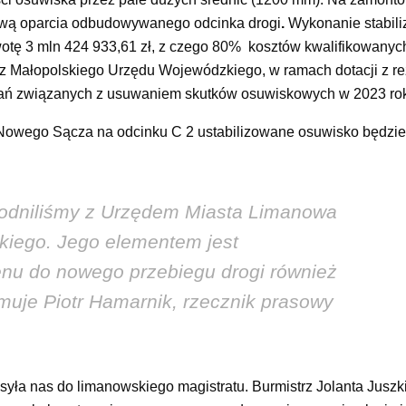
tawą oparcia odbudowywanego odcinka drogi
.
Wykonanie stabiliz
otę 3 mln 424 933,61 zł, z czego 80% kosztów kwalifikowanyc
 z Małopolskiego Urzędu Wojewódzkiego, w ramach dotacji z r
adań związanych z usuwaniem skutków osuwiskowych w 2023 ro
 Nowego Sącza na odcinku C 2 ustabilizowane osuwisko będzie
zgodniliśmy z Urzędem Miasta Limanowa
skiego. Jego elementem jest
enu do nowego przebiegu drogi również
rmuje Piotr Hamarnik, rzecznik prasowy
dsyła nas do limanowskiego magistratu. Burmistrz Jolanta Juszk