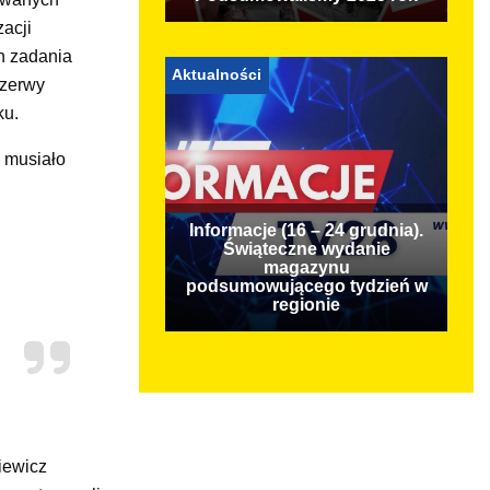
acji
h zadania
Aktualności
ezerwy
ku.
 musiało
Informacje (16 – 24 grudnia).
Świąteczne wydanie
magazynu
podsumowującego tydzień w
regionie
iewicz