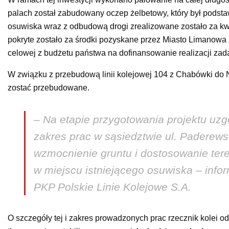
palach został zabudowany oczep żelbetowy, który był pods
osuwiska wraz z odbudową drogi zrealizowane zostało za kw
pokryte zostało za środki pozyskane przez Miasto Limanowa
celowej z budżetu państwa na dofinansowanie realizacji z
W związku z przebudową linii kolejowej 104 z Chabówki do
zostać przebudowane.
– Na etapie przygotowania projektu u
zakres prac w sąsiedztwie ul. Paderew
wzmocnienie gruntu i dostosowanie ter
w miejscu istniejącego osuwiska – info
PKP Polskie Linie Kolejowe S.A.
O szczegóły tej i zakres prowadzonych prac rzecznik kolei o