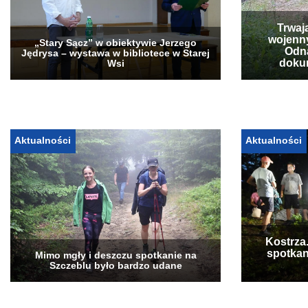
Trwaj
wojenn
„Stary Sącz” w obiektywie Jerzego
Odna
Jędrysa – wystawa w bibliotece w Starej
doku
Wsi
Aktualności
Aktualności
Kostrza
spotkan
Mimo mgły i deszczu spotkanie na
Szczeblu było bardzo udane