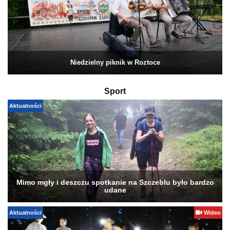
Niedzielny piknik w Roztoce
Sport
Aktualności
Mimo mgły i deszczu spotkanie na Szczeblu było bardzo
udane
Aktualności
Wideo