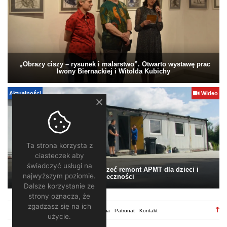
„Obrazy ciszy – rysunek i malarstwo”. Otwarto wystawę prac
Iwony Biernackiej i Witolda Kubichy
Aktualności
Wideo
Ta strona korzysta z
ciasteczek aby
świadczyć usługi na
Pomagamy. Warto wesprzeć remont APMT dla dzieci i
najwyższym poziomie.
społeczności
Dalsze korzystanie ze
strony oznacza, że
zgadzasz się na ich
TV28.pl
Regulamin
Redakcja
Reklama
Patronat
Kontakt
użycie.