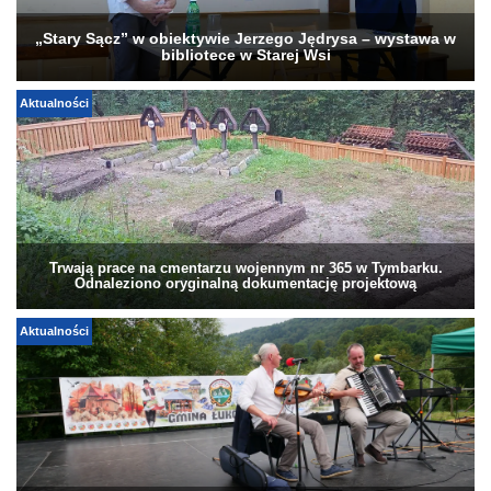
„Stary Sącz” w obiektywie Jerzego Jędrysa – wystawa w
bibliotece w Starej Wsi
Aktualności
Trwają prace na cmentarzu wojennym nr 365 w Tymbarku.
Odnaleziono oryginalną dokumentację projektową
Aktualności