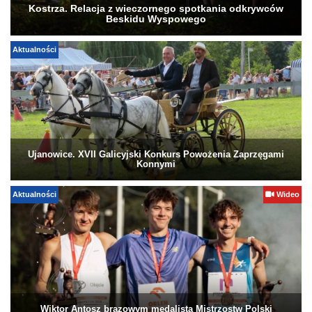
Kostrza. Relacja z wieczornego spotkania odkrywców
Beskidu Wyspowego
Aktualności
Ujanowice. XVII Galicyjski Konkurs Powożenia Zaprzęgami
Konnymi
Aktualności
Wideo
Wiktor Antosz brązowym medalistą Mistrzostw Polski