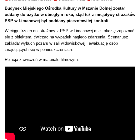
Budynek Miejskiego Ośrodka Kultury w Mszanie Dolnej został
oddany do użytku w ubiegłym roku, stąd też z inicjatywy strażaków
PSP w Limanowej był poddany pieczołowitej kontroli.
W ciągu trzech dni strażacy z PSP w Limanowej mieli okazję zapoznać
się z obiektem, ćwicząc na wypadek nagłego zdarzenia. Scenariusz
zakładał wybuch pożaru w sali widowiskowej i ewakuację osób
znajdujących się w pomieszczeniach.
Relacja z ćwiczeń w materiale filmowym.