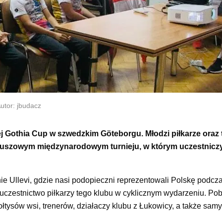
utor: jbudacz
ej Gothia Cup w szwedzkim Göteborgu. Młodzi piłkarze oraz 
ileuszowym międzynarodowym turnieju, w którym uczestniczy
e Ullevi, gdzie nasi podopieczni reprezentowali Polskę podcz
 uczestnictwo piłkarzy tego klubu w cyklicznym wydarzeniu. Pob
łtysów wsi, trenerów, działaczy klubu z Łukowicy, a także samy