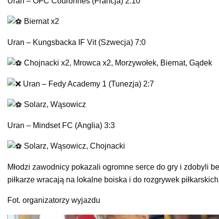
Uran – OFC Couronnes (Francja) 2:10
Biernat x2
Uran – Kungsbacka IF Vit (Szwecja) 7:0
Chojnacki x2, Mrowca x2, Morzywołek, Biernat, Gądek
Uran – Fedy Academy 1 (Tunezja) 2:7
Solarz, Wąsowicz
Uran – Mindset FC (Anglia) 3:3
Solarz, Wąsowicz, Chojnacki
Młodzi zawodnicy pokazali ogromne serce do gry i zdobyli 
piłkarze wracają na lokalne boiska i do rozgrywek piłkarskich
Fot. organizatorzy wyjazdu