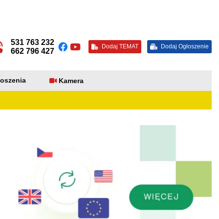
531 763 232
Dodaj TEMAT
Dodaj Ogłoszenie
662 796 427
oszenia
Kamera