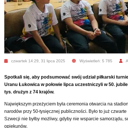
czwartek 14:29, 31 lipca 2025
Wyświetleń: 5 785
A
Spotkali się, aby podsumować swój udział piłkarski turni
Uranu Łukowica w połowie lipca uczestniczyli w 50. jub
tys. drużyn z 74 krajów.
Największym przeżyciem była ceremonia otwarcia na stadioni
narodów przy 50-tysięcznej publiczności. Było to już czwarte
Szwecji nie byłby możliwy, gdyby nie wsparcie samorządu, so
opiekunów.