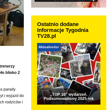
Ostatnio dodane
Informacje Tygodnia
TV28.pl
Aktualności
trenerzy
ło blisko 2
as parady
„TOP 10” wydarzeń.
yt i wyjazd do
Podsumowaliśmy 2025 rok
ch rodziców i