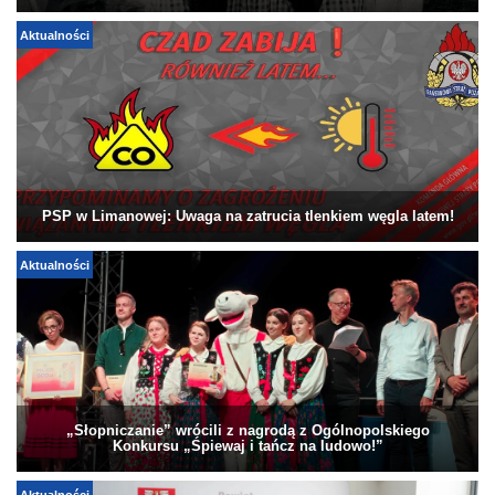
Aktualności
PSP w Limanowej: Uwaga na zatrucia tlenkiem węgla latem!
Aktualności
„Słopniczanie” wrócili z nagrodą z Ogólnopolskiego
Konkursu „Śpiewaj i tańcz na ludowo!”