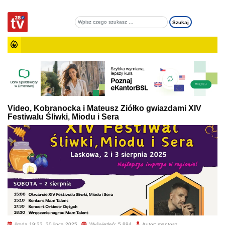
Video, Kobranocka i Mateusz Ziółko gwiazdami XIV
Festiwalu Śliwki, Miodu i Sera
środa 19:23, 30 lipca 2025
Wyświetleń: 5 894
Autor: mantosz