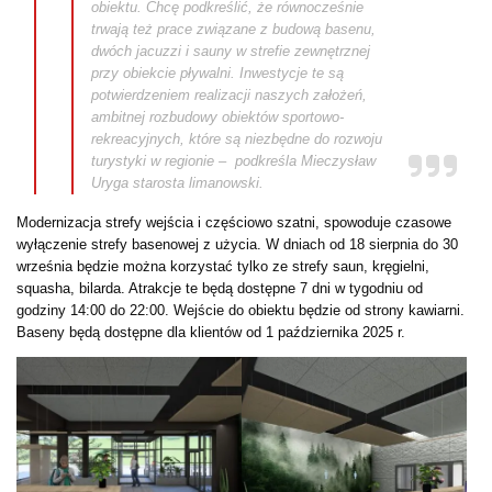
obiektu. Chcę podkreślić, że równocześnie
trwają też prace związane z budową basenu,
dwóch jacuzzi i sauny w strefie zewnętrznej
przy obiekcie pływalni. Inwestycje te są
potwierdzeniem realizacji naszych założeń,
ambitnej rozbudowy obiektów sportowo-
rekreacyjnych, które są niezbędne do rozwoju
turystyki w regionie – podkreśla Mieczysław
Uryga starosta limanowski.
Modernizacja strefy wejścia i częściowo szatni, spowoduje czasowe
wyłączenie strefy basenowej z użycia. W dniach od 18 sierpnia do 30
września będzie można korzystać tylko ze strefy saun, kręgielni,
squasha, bilarda. Atrakcje te będą dostępne 7 dni w tygodniu od
godziny 14:00 do 22:00. Wejście do obiektu będzie od strony kawiarni.
Baseny będą dostępne dla klientów od 1 października 2025 r.