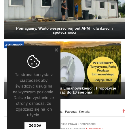
Pomagamy. Warto wesprzeć remont APMT dla dzieci i
społeczności
Aktualności
Ta strona korzysta z
ciasteczek aby
świadczyć usługi na
„Turystyczna Perła Powiatu Limanowskiego”. Propozycje
najwyższym poziomie.
można zgłaszać do 10 sierpnia
Dalsze korzystanie ze
strony oznacza, że
zgadzasz się na ich
TV28.pl
Regulamin
Redakcja
Reklama
Patronat
Kontakt
użycie.
2026 ©
TV28
/ Wszelkie Prawa Zastrzeżone
ZGODA