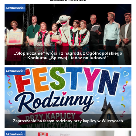
Aktualności
„Słopniczanie” wrócili z nagrodą z Ogólnopolskiego
Konkursu „Śpiewaj i tańcz na ludowo!”
Aktualności
Zaproszenie na festyn rodzinny przy kaplicy w Wilczycach
Aktualności