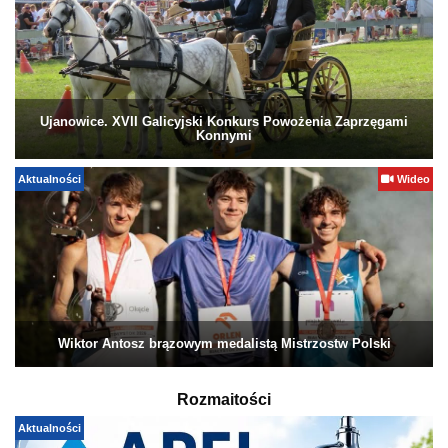
Ujanowice. XVII Galicyjski Konkurs Powożenia Zaprzęgami
Konnymi
Aktualności
Wideo
Wiktor Antosz brązowym medalistą Mistrzostw Polski
Rozmaitości
Aktualności