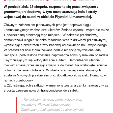
W poniedziałek, 18 sierpnia, rozpoczną się prace związane z
gruntowną przebudową, w tym nową aranżacją holu i strefy
wejściowej do szatni w obiekcie Pływalni Limanowskiej.
Głównym założeniem planowanych prac jest poprawa ciągu
komunikacyjnego w obsłudze klientów. Zmiana wystroju wiąże się także
z nowoczesną aranżacją tego miejsca. W zakresie przebudowy,
demontażowi ulegnie ścianka fasadowa wraz z drzwiami przesuwnymi,
wydzielająca przestrzeń strefy kasowej od głównego holu wejściowego.
W przestrzeni holu zlokalizowana będzie recepcja wydzielona ladą.
Recepcja, podkreślona zostanie naprowadzającym rysunkiem posadzki
i wyróżniającym się kolorystycznie sufitem. Demontażowi ulegnie
również ściana przesłaniająca wejścia do toalet. Na odsłoniętej ścianie
położna zostanie fototapeta. W strefie szatniowej zainstalowanych
zostanie 5 nowych przebieralni oraz dodatkowo 28 szafek. Ponadto, w
ramach przebudowy
w 220 istniejących szafkach wymienione zostaną zamki i zawiasy wraz
z dostarczeniem nowych transponderów do szafek.
– Konsekwentnie realizujemy kolejny etap
rozbudowy Pływalni Limanowskiej.
Zwiększamy funkcjonalność i atrakcyjność