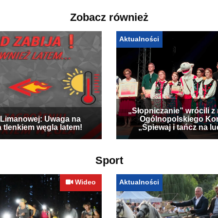
Zobacz również
Aktualności
„Słopniczanie” wrócili z
Limanowej: Uwaga na
Ogólnopolskiego Ko
a tlenkiem węgla latem!
„Śpiewaj i tańcz na l
Sport
Wideo
Aktualności