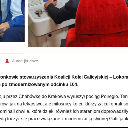
Autor: jbudacz
Członkowie stowarzyszenia Koalicji Kolei Galicyjskiej – Lok
iem po zmodernizowanym odcinku 104.
oju przez Chabówkę do Krakowa wyruszył pociąg Polregio. Ten
w, jak na lekarstwo, ale miłośnicy kolei, którzy za cel obrali s
inali chwile, które dzięki również ich staraniom doprowadziły
ędą toczyć się prace związane z modernizacją słynnej Galicjank