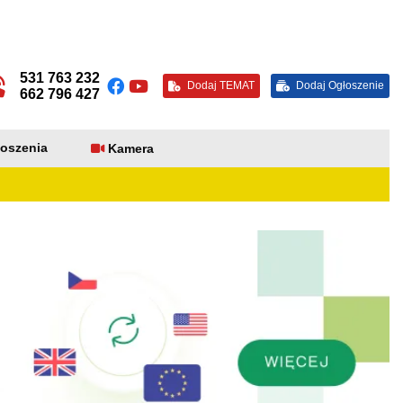
531 763 232
Dodaj TEMAT
Dodaj Ogłoszenie
662 796 427
oszenia
Kamera