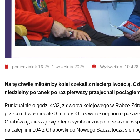
poniedziałek 16:25, 1 września 2025
Wyświetleń: 10 428
Na tę chwilę miłośnicy kolei czekali z niecierpliwością. 
niedzielny poranek po raz pierwszy przejechali pociąg
Punktualnie o godz. 4:32, z dworca kolejowego w Rabce Zdr
przejazd trwał niecałe 3 minuty. O tak wczesnej porze pasażeró
Chabówkę, ciesząc się z tego symbolicznego przejazdu, wspom
na całej linii 104 z Chabówki do Nowego Sącza toczą się i b