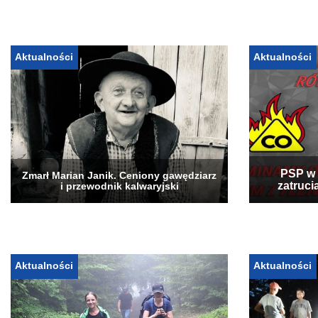
Aktualności
Aktualności
PSP w 
Zmarł Marian Janik. Ceniony gawędziarz
zatruci
i przewodnik kalwaryjski
Aktualności
Aktualności