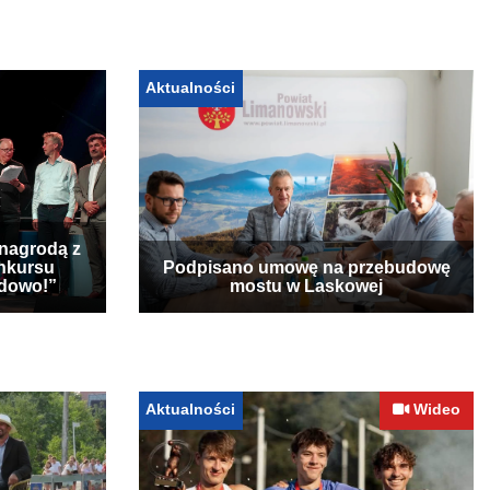
Aktualności
 nagrodą z
nkursu
Podpisano umowę na przebudowę
udowo!”
mostu w Laskowej
Aktualności
Wideo