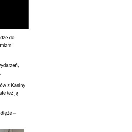
adze do
ymizm i
wydarzeń,
.
rów z Kasiny
le też ją
odłęże –