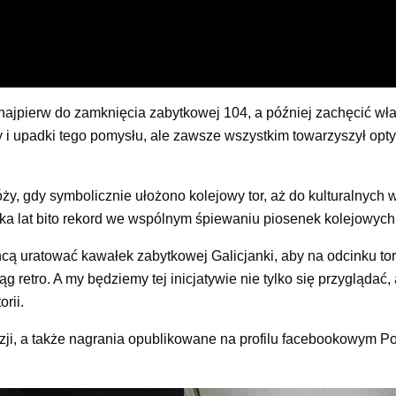
najpierw do zamknięcia zabytkowej 104, a później zachęcić wł
ty i upadki tego pomysłu, ale zawsze wszystkim towarzyszył opt
ży, gdy symbolicznie ułożono kolejowy tor, aż do kulturalnych 
kilka lat bito rekord we wspólnym śpiewaniu piosenek kolejowych
cą uratować kawałek zabytkowej Galicjanki, aby na odcinku to
retro. A my będziemy tej inicjatywie nie tylko się przyglądać, a
rii.
zji, a także nagrania opublikowane na profilu facebookowym P