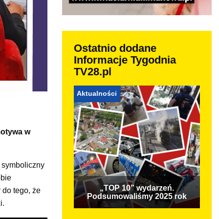
Ostatnio dodane
Informacje Tygodnia
TV28.pl
Aktualności
omotywa w
 symboliczny
obie
„TOP 10” wydarzeń.
 do tego, że
Podsumowaliśmy 2025 rok
i.