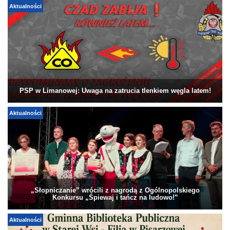
Aktualności
PSP w Limanowej: Uwaga na zatrucia tlenkiem węgla latem!
Aktualności
„Słopniczanie” wrócili z nagrodą z Ogólnopolskiego
Konkursu „Śpiewaj i tańcz na ludowo!”
Aktualności