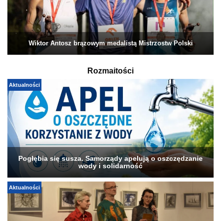
Wiktor Antosz brązowym medalistą Mistrzostw Polski
Rozmaitości
Aktualności
Pogłębia się susza. Samorządy apelują o oszczędzanie
wody i solidarność
Aktualności