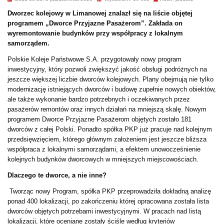
Dworzec kolejowy w Limanowej znalazł się na liście objętej
programem „Dworce Przyjazne Pasażerom”. Zakłada on
wyremontowanie budynków przy współpracy z lokalnym
samorządem.
Polskie Koleje Państwowe S.A. przygotowały nowy program
inwestycyjny, który pozwoli zwiększyć jakość obsługi podróżnych na
jeszcze większej liczbie dworców kolejowych. Plany obejmują nie tylko
modernizację istniejących dworców i budowę zupełnie nowych obiektów,
ale także wykonanie bardzo potrzebnych i oczekiwanych przez
pasażerów remontów oraz innych działań na mniejszą skalę. Nowym
programem Dworce Przyjazne Pasażerom objętych zostało 181
dworców z całej Polski. Ponadto spółka PKP już pracuje nad kolejnym
przedsięwzięciem, którego głównym założeniem jest jeszcze bliższa
współpraca z lokalnymi samorządami, a efektem unowocześnienie
kolejnych budynków dworcowych w mniejszych miejscowościach.
Dlaczego te dworce, a nie inne?
Tworząc nowy Program, spółka PKP przeprowadziła dokładną analizę
ponad 400 lokalizacji, po zakończeniu której opracowana została lista
dworców objętych potrzebami inwestycyjnymi. W pracach nad listą
lokalizacji, które oceniane zostały ściśle według kryteriów