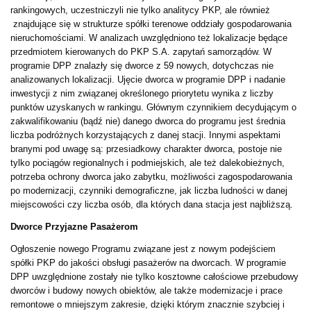
rankingowych, uczestniczyli nie tylko analitycy PKP, ale również
znajdujące się w strukturze spółki terenowe oddziały gospodarowania
nieruchomościami. W analizach uwzględniono też lokalizacje będące
przedmiotem kierowanych do PKP S.A. zapytań samorządów. W
programie DPP znalazły się dworce z 59 nowych, dotychczas nie
analizowanych lokalizacji. Ujęcie dworca w programie DPP i nadanie
inwestycji z nim związanej określonego priorytetu wynika z liczby
punktów uzyskanych w rankingu. Głównym czynnikiem decydującym o
zakwalifikowaniu (bądź nie) danego dworca do programu jest średnia
liczba podróżnych korzystających z danej stacji. Innymi aspektami
branymi pod uwagę są: przesiadkowy charakter dworca, postoje nie
tylko pociągów regionalnych i podmiejskich, ale też dalekobieżnych,
potrzeba ochrony dworca jako zabytku, możliwości zagospodarowania
po modernizacji, czynniki demograficzne, jak liczba ludności w danej
miejscowości czy liczba osób, dla których dana stacja jest najbliższą.
Dworce Przyjazne Pasażerom
Ogłoszenie nowego Programu związane jest z nowym podejściem
spółki PKP do jakości obsługi pasażerów na dworcach. W programie
DPP uwzględnione zostały nie tylko kosztowne całościowe przebudowy
dworców i budowy nowych obiektów, ale także modernizacje i prace
remontowe o mniejszym zakresie, dzięki którym znacznie szybciej i