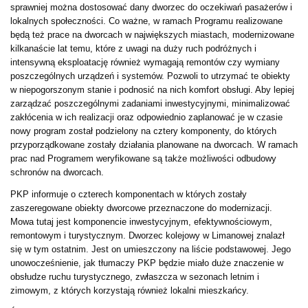
sprawniej można dostosować dany dworzec do oczekiwań pasażerów i
lokalnych społeczności. Co ważne, w ramach Programu realizowane
będą też prace na dworcach w największych miastach, modernizowane
kilkanaście lat temu, które z uwagi na duży ruch podróżnych i
intensywną eksploatację również wymagają remontów czy wymiany
poszczególnych urządzeń i systemów. Pozwoli to utrzymać te obiekty
w niepogorszonym stanie i podnosić na nich komfort obsługi. Aby lepiej
zarządzać poszczególnymi zadaniami inwestycyjnymi, minimalizować
zakłócenia w ich realizacji oraz odpowiednio zaplanować je w czasie
nowy program został podzielony na cztery komponenty, do których
przyporządkowane zostały działania planowane na dworcach. W ramach
prac nad Programem weryfikowane są także możliwości odbudowy
schronów na dworcach.
PKP informuje o czterech komponentach w których zostały
zaszeregowane obiekty dworcowe przeznaczone do modernizacji.
Mowa tutaj jest komponencie inwestycyjnym, efektywnościowym,
remontowym i turystycznym. Dworzec kolejowy w Limanowej znalazł
się w tym ostatnim. Jest on umieszczony na liście podstawowej. Jego
unowocześnienie, jak tłumaczy PKP będzie miało duże znaczenie w
obsłudze ruchu turystycznego, zwłaszcza w sezonach letnim i
zimowym, z których korzystają również lokalni mieszkańcy.