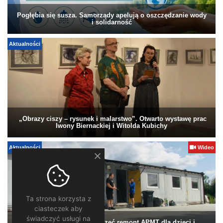
Pogłębia się susza. Samorządy apelują o oszczędzanie wody
i solidarność
Aktualności
„Obrazy ciszy – rysunek i malarstwo”. Otwarto wystawę prac
Iwony Biernackiej i Witolda Kubichy
Aktualności
Wideo
Ta strona korzysta z
ciasteczek aby
świadczyć usługi na