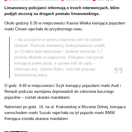
Limanowscy policjanci informują o trzech interwencjach, które
podjęli wczoraj na drogach powiatu limanowskiego.
Około godziny 6:30 w miejscowości Kasina Wielka kierująca pojazdem
marki Citroen wjechała do przydrożnego rowu.
– Na szczęście w wyniku zdarzenia nikt nie odniósł
obrażeń. Podczas interwencji funkcjonariusze ustalili,
że 21-latka była nietrzeźwa – badanie wykazało 1,7
promila alkoholu w organizmie. Policjanci zatrzymali
kierującej prawo jazdy, a sprawa trafi do sądu –
informuje asp. Jolanta Batko, rzecznik prasowy
limanowskiej policji.
O godz. 8:40 w miejscowości Szyk kierujący pojazdami marki Audi i
Renault podczas wymijania doprowadzili do zderzenia bocznego
pojazdów – zostali ukarani mandatami.
Natomiast po godz. 14. na ul. Krakowskiej w Mszanie Dolnej, kierująca
samochodem marki Suzuki najechała na tył pojazdu marki BMW.
Kierująca została ukarana mandatem.