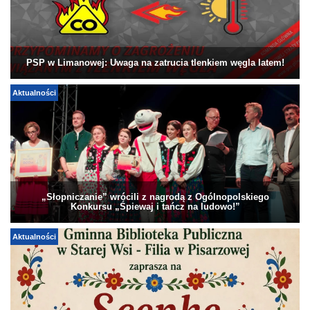
PSP w Limanowej: Uwaga na zatrucia tlenkiem węgla latem!
Aktualności
„Słopniczanie” wrócili z nagrodą z Ogólnopolskiego
Konkursu „Śpiewaj i tańcz na ludowo!”
Aktualności