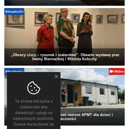
Aktualności
„Obrazy ciszy – rysunek i malarstwo”. Otwarto wystawę prac
Iwony Biernackiej i Witolda Kubichy
Aktualności
Wideo
Ta strona korzysta z
ciasteczek aby
świadczyć usługi na
Pomagamy. Warto wesprzeć remont APMT dla dzieci i
najwyższym poziomie.
społeczności
Dalsze korzystanie ze