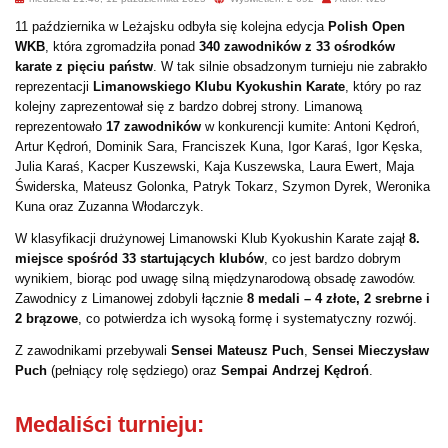
11 października w Leżajsku odbyła się kolejna edycja
Polish Open
WKB
, która zgromadziła ponad
340 zawodników z 33 ośrodków
karate z pięciu państw
. W tak silnie obsadzonym turnieju nie zabrakło
reprezentacji
Limanowskiego Klubu Kyokushin Karate
, który po raz
kolejny zaprezentował się z bardzo dobrej strony. Limanową
reprezentowało
17 zawodników
w konkurencji kumite: Antoni Kędroń,
Artur Kędroń, Dominik Sara, Franciszek Kuna, Igor Karaś, Igor Kęska,
Julia Karaś, Kacper Kuszewski, Kaja Kuszewska, Laura Ewert, Maja
Świderska, Mateusz Golonka, Patryk Tokarz, Szymon Dyrek, Weronika
Kuna oraz Zuzanna Włodarczyk.
W klasyfikacji drużynowej Limanowski Klub Kyokushin Karate zajął
8.
miejsce spośród 33 startujących klubów
, co jest bardzo dobrym
wynikiem, biorąc pod uwagę silną międzynarodową obsadę zawodów.
Zawodnicy z Limanowej zdobyli łącznie
8 medali – 4 złote, 2 srebrne i
2 brązowe
, co potwierdza ich wysoką formę i systematyczny rozwój.
Z zawodnikami przebywali
Sensei Mateusz Puch
,
Sensei Mieczysław
Puch
(pełniący rolę sędziego) oraz
Sempai Andrzej Kędroń
.
Medaliści turnieju: