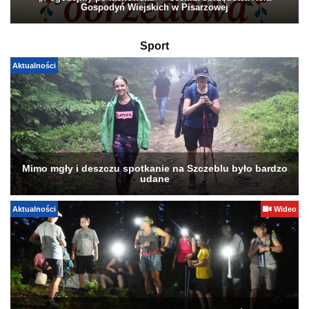
Gospodyń Wiejskich w Pisarzowej
Sport
Aktualności
Mimo mgły i deszczu spotkanie na Szczeblu było bardzo
udane
Aktualności
Wideo