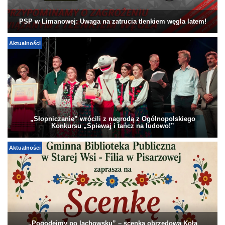
PSP w Limanowej: Uwaga na zatrucia tlenkiem węgla latem!
Aktualności
„Słopniczanie” wrócili z nagrodą z Ogólnopolskiego
Konkursu „Śpiewaj i tańcz na ludowo!”
Aktualności
„Pogodejmy po lachowsku” – scenka obrzędowa Koła