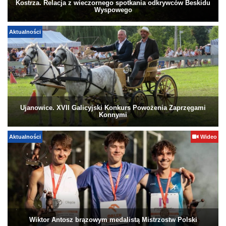
Kostrza. Relacja z wieczornego spotkania odkrywców Beskidu
Wyspowego
Aktualności
Ujanowice. XVII Galicyjski Konkurs Powożenia Zaprzęgami
Konnymi
Aktualności
Wideo
Wiktor Antosz brązowym medalistą Mistrzostw Polski