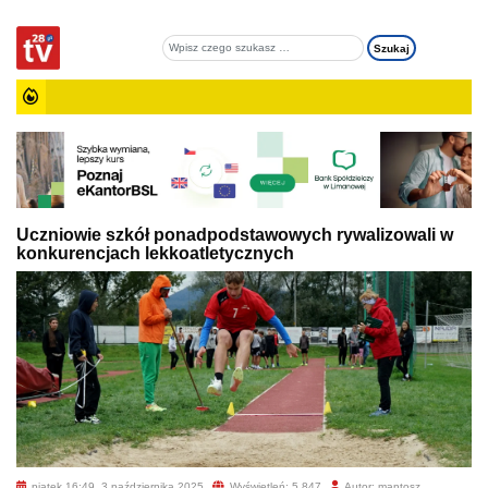
Uczniowie szkół ponadpodstawowych rywalizowali w
konkurencjach lekkoatletycznych
piątek 16:49, 3 października 2025
Wyświetleń: 5 847
Autor: mantosz