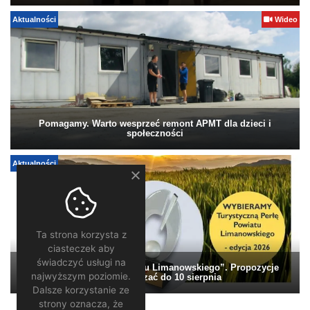
Aktualności
Wideo
Pomagamy. Warto wesprzeć remont APMT dla dzieci i
społeczności
Aktualności
Ta strona korzysta z
ciasteczek aby
świadczyć usługi na
„Turystyczna Perła Powiatu Limanowskiego”. Propozycje
najwyższym poziomie.
można zgłaszać do 10 sierpnia
Dalsze korzystanie ze
strony oznacza, że