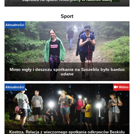
zaprasza na spacer historyczny w Kasince Małej
Sport
Aktualności
Mimo mgły i deszczu spotkanie na Szczeblu było bardzo
udane
Aktualności
Wideo
Kostrza. Relacja z wieczornego spotkania odkrywców Beskidu