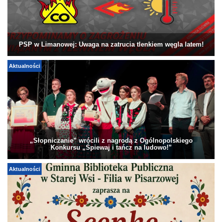
PSP w Limanowej: Uwaga na zatrucia tlenkiem węgla latem!
Aktualności
„Słopniczanie” wrócili z nagrodą z Ogólnopolskiego
Konkursu „Śpiewaj i tańcz na ludowo!”
Aktualności