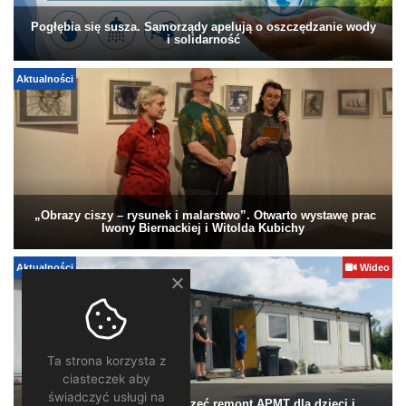
Pogłębia się susza. Samorządy apelują o oszczędzanie wody
i solidarność
Aktualności
„Obrazy ciszy – rysunek i malarstwo”. Otwarto wystawę prac
Iwony Biernackiej i Witolda Kubichy
Aktualności
Wideo
Ta strona korzysta z
ciasteczek aby
świadczyć usługi na
Pomagamy. Warto wesprzeć remont APMT dla dzieci i