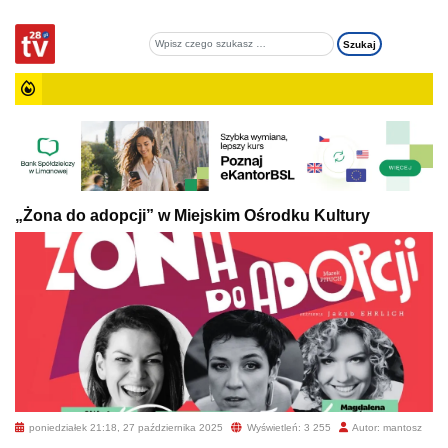
„Żona do adopcji” w Miejskim Ośrodku Kultury
poniedziałek 21:18, 27 października 2025
Wyświetleń: 3 255
Autor: mantosz