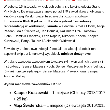
W sobotę, 16 listopada, w Kielcach odbyła się kolejna edycja Grand
Prix Polski. Do rywalizacji stanęło ponad 170 zawodników z kilkunastu
klubów z całej Polski, prezentując wysoki poziom sportowy.
Limanowski Klub Kyokushin Karate wystawił 12-osobową
reprezentację w konkurencji kumite
w składzie: Amelia Florek, Alicja
Pazdan, Maja Świderska, Jan Borucki, Kazimierz Dzik, Jarosław
Florek, Dominik Franczak, Leon Kapera, Nikodem Kapera, Kacper
Kuszewski, Patryk Tokarz i Aleksander Witkowski.
Zawodnicy z Limanowej zdobyli 9 medali, co więcej, dorobek ten
zapewnił ekipie z Limanowej wysokie
2. miejsce drużynowe
.
W trakcie zawodów zawodnikom towarzyszyli i wspierali ich trenerzy i
instruktorzy: Sensei Mateusz Puch, Sensei Mieczysław Puch (pełniący
również funkcję sędziego), Sensei Mateusz Pławecki oraz Sempai
Andrzej Matląg.
Wyniki medalowe zawodników LKKK:
Kacper Kuszewski
– 1 miejsce (Chłopcy 2018/2017
+ 25 kg)
Maja Świderska
– 1 miejsce (Dziewczęta 2016/2015