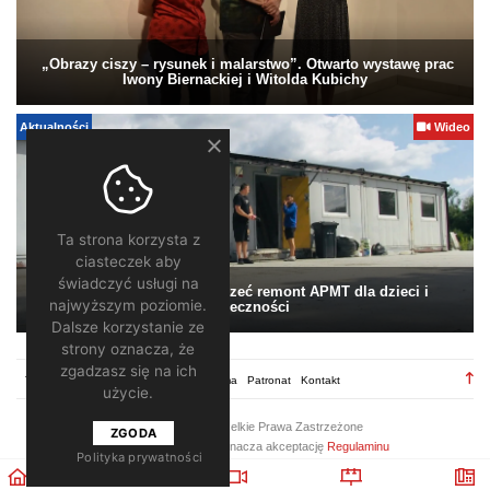
„Obrazy ciszy – rysunek i malarstwo”. Otwarto wystawę prac
Iwony Biernackiej i Witolda Kubichy
Aktualności
Wideo
Ta strona korzysta z
ciasteczek aby
świadczyć usługi na
Pomagamy. Warto wesprzeć remont APMT dla dzieci i
najwyższym poziomie.
społeczności
Dalsze korzystanie ze
strony oznacza, że
zgadzasz się na ich
TV28.pl
Regulamin
Redakcja
Reklama
Patronat
Kontakt
użycie.
2026 ©
TV28
/ Wszelkie Prawa Zastrzeżone
ZGODA
Korzystanie z portalu oznacza akceptację
Regulaminu
Polityka prywatności