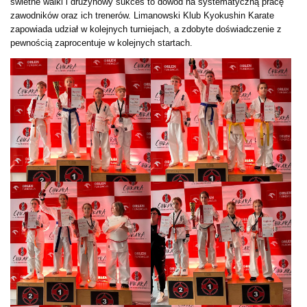
świetne walki i drużynowy sukces to dowód na systematyczną pracę
zawodników oraz ich trenerów. Limanowski Klub Kyokushin Karate
zapowiada udział w kolejnych turniejach, a zdobyte doświadczenie z
pewnością zaprocentuje w kolejnych startach.