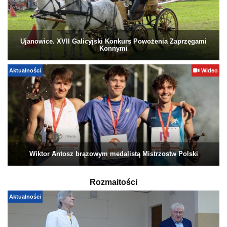
Ujanowice. XVII Galicyjski Konkurs Powożenia Zaprzęgami
Konnymi
Aktualności
Wideo
Wiktor Antosz brązowym medalistą Mistrzostw Polski
Rozmaitości
Aktualności