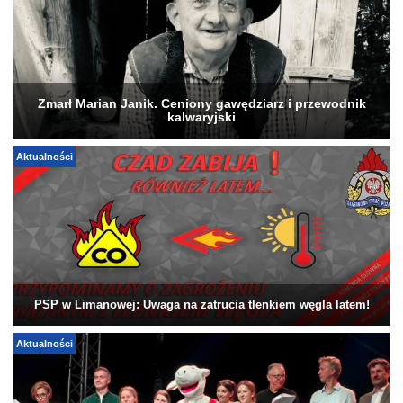
Zmarł Marian Janik. Ceniony gawędziarz i przewodnik
kalwaryjski
Aktualności
PSP w Limanowej: Uwaga na zatrucia tlenkiem węgla latem!
Aktualności