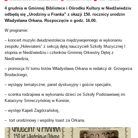
4 grudnia w Gminnej Bibliotece i Ośrodku Kultury w Niedźwiedziu
odbędą się „Urodziny u Franka” z okazji 150. rocznicy urodzin
Władysława Orkana. Rozpoczęcie o godz. 16.00.
W programie:
– koncert muzyki dwudziestolecia międzywojennego w wykonaniu
zespołu „Holeviaters” z sekcją dętą nauczycieli Szkoły Muzycznej I
stopnia w Niedźwiedziu i członków Gminnej Orkiestry Dętej z
Niedźwiedzia,
– promocja IV tomu listów Władysława Orkana w redakcji dr. Grzegorza
Brodackiego,
– występy tematyczne, panel dyskusyjny i goście specjalni,
– scenka rodzajowa w wykonaniu dzieci ze Szkoły Podstawowej im.
Katarzyny Smreczyńskiej w Koninie,
– występ Kapeli Zagórzańskej,
– tort urodzinowy i wspólny toast za Orkana.