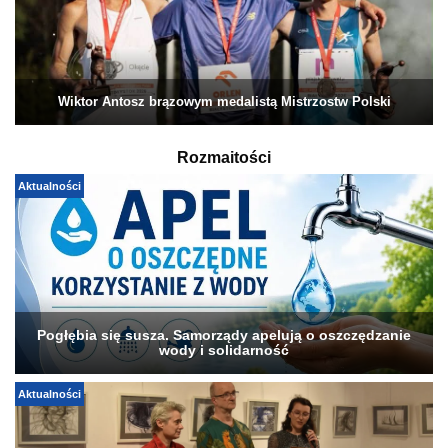
Wiktor Antosz brązowym medalistą Mistrzostw Polski
Rozmaitości
Aktualności
Pogłębia się susza. Samorządy apelują o oszczędzanie
wody i solidarność
Aktualności